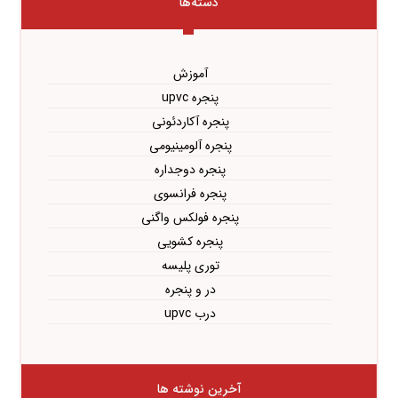
دسته‌ها
آموزش
پنجره upvc
پنجره آکاردئونی
پنجره آلومینیومی
پنجره دوجداره
پنجره فرانسوی
پنجره فولکس واگنی
پنجره کشویی
توری پلیسه
در و پنجره
درب upvc
آخرین نوشته ها