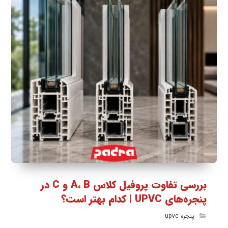
بررسی تفاوت پروفیل کلاس A، B و C در
پنجره‌های UPVC | کدام بهتر است؟
پنجره upvc