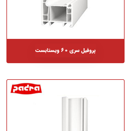
پروفیل سری ۶۰ ویستابست