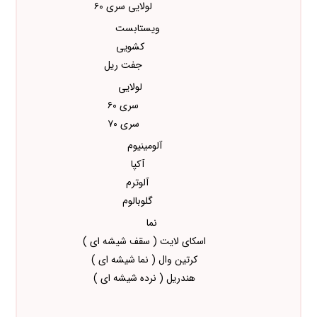
لولایی سری ۶۰
ویستابست
کشویی
جفت ریل
لولایی
سری ۶۰
سری ۷۰
آلومینیوم
آکپا
آلوترم
گلوبالوم
نما
اسکای لایت ( سقف شیشه ای )
کرتین وال ( نما شیشه ای )
هندریل ( نرده شیشه ای )