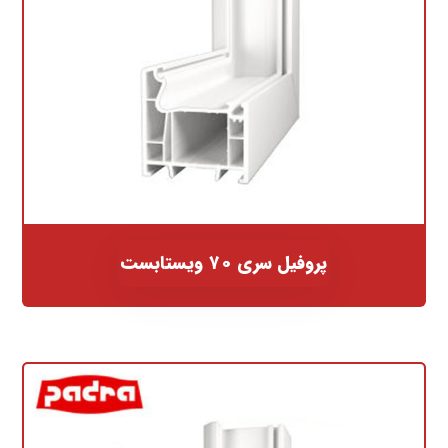
پروفیل سری ۷۰ ویستابست