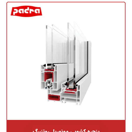
پنجره کشویی مونوریل روتنبرگ