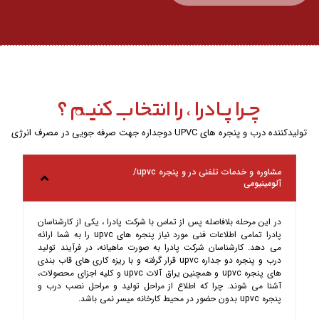
چـرا پـادرا ، را انتخاب کنیـم ؟
تولیدکننده درب و پنجره های UPVC دوجداره جهت صرفه جویی در مصرف انرژی
مشاوره و خدمات تلفنی در و پنجره upvc/
آلومینیومی
در این مرحله بلافاصله پس از تماس با شرکت پادرا ، یکی از کارشناسان
پادرا تمامی اطلاعات فنی مورد نیاز پنجره های upvc را به شما ارائه
می دهد. کارشناسان شرکت پادرا به صورت ماهیانه، در فرآیند تولید
درب و پنجره دو جداره upvc قرار گرفته و با ریزه کاری های قاب بندی
های پنجره upvc و همچنین یراق آلات upvc و کلیه اجزای محصولات،
آشنا می شوند. چرا که اطلاع از مراحل تولید و مراحل نصب درب و
پنجره upvc بدون حضور در محیط کارخانه میسر نمی باشد.