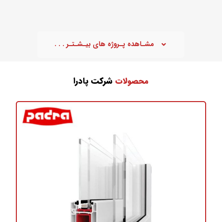
مشـاهده پـروژه های بیـشـتـر . . .
شرکت پادرا
محصولات