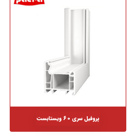
پروفیل سری ۶۰ ویستابست