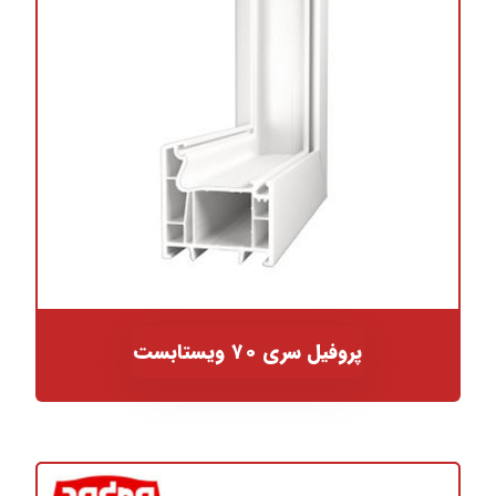
پروفیل سری ۷۰ ویستابست