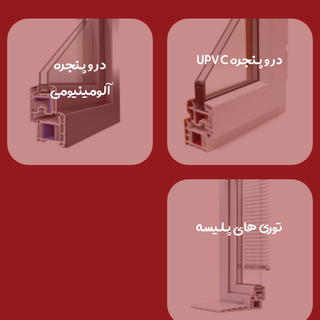
در و پنجره UPVC
در و پنجره
آلومینیومی
توری های پلیسه