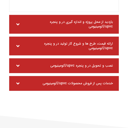
بازدید از محل پروژه و اندازه گیری در و پنجره
upvc/آلومینیومی
ارائه قیمت، طرح ها و شروع کار تولید در و پنجره
upvc/آلومینیومی
نصب و تحویل در و پنجره upvc/آلومینیومی
خدمات پس از فروش محصولات upvc/آلومینیومی