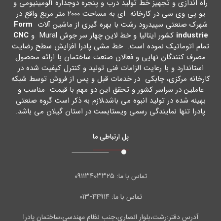
راه اندازي و تجهیز خط تولید درب و پنجره دوجداره آلومینیومی و
یو پی وي سی در کارخانه اي به مساحت ۲۰۰۰ متر مربع واقع در
شهرك صنعتی سپیدرود رشت با بهره گیري از ماشین آلات
Form
industrie
کشور ایتالیا و خط لاین چهار سر جوش Mural و
CNC
تمام اتوماتیک نموده است. خط مشی پادرا افزایش سطح رضایت
مصرف کنندگان نهایی و فعالان صنعت ساختمان با ارائه محصول
استاندارد و با رعایت الزامات فنی تولید و کنترل کیفیت شده در
کارخانه مرکزي، چابکی در خدمات قبل و پس از فروش توسط شبکه
عاملین در سراسر کشور و تحقق این دو مهم با قیمت مناسب و
بهینه شده در تولید انبوه می باشد،لازم به ذکر است گروه صنعتی
پادرا تنها نمایندگی رسمی ویستابست در استان گیلان می باشد.
پل ارتباطی ما
۰۹۱۱۳۴۰۳۳۲۵
تماس با ما:
۴۴۹۱۴-۰۱۳
تماس با ما:
آدرس دفتر:رشت،بلوار انصاری،جنب نظام مهندسی،ساختمان پادرا