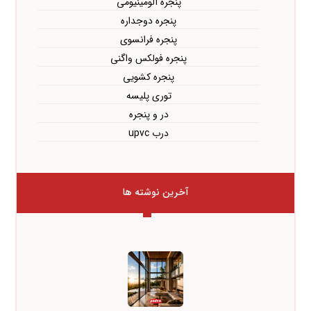
پنجره آلومینیومی
پنجره دوجداره
پنجره فرانسوی
پنجره فولکس واگنی
پنجره کشویی
توری پلیسه
در و پنجره
درب upvc
آخرین نوشته ها