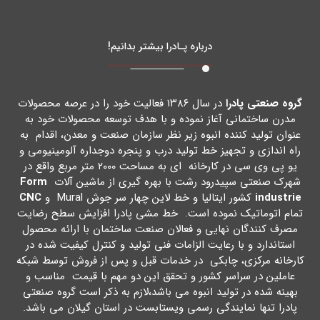
درباره پـادرا بیشتر بدانیم!
گروه صنعتی پادرا
در سال ۱۳۸۶ فعالیت خود را در عرصه محصولات
مدرن ساختمانی آغاز نموده و با هدف توسعه محصولات خود به
عنوان تولید کننده انبوه زیر نظر سازمان صنعت و معدن، اقدام به
راه اندازي و تجهیز خط تولید درب و پنجره دوجداره آلومینیومی و
یو پی وي سی در کارخانه اي به مساحت ۲۰۰۰ متر مربع واقع در
شهرك صنعتی سپیدرود رشت با بهره گیري از ماشین آلات
Form
industrie
کشور ایتالیا و خط لاین چهار سر جوش Mural و
CNC
تمام اتوماتیک نموده است. خط مشی پادرا افزایش سطح رضایت
مصرف کنندگان نهایی و فعالان صنعت ساختمان با ارائه محصول
استاندارد و با رعایت الزامات فنی تولید و کنترل کیفیت شده در
کارخانه مرکزي، چابکی در خدمات قبل و پس از فروش توسط شبکه
عاملین در سراسر کشور و تحقق این دو مهم با قیمت مناسب و
بهینه شده در تولید انبوه می باشد،لازم به ذکر است گروه صنعتی
پادرا تنها نمایندگی رسمی ویستابست در استان گیلان می باشد.