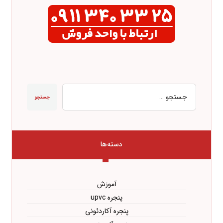
جستجو
دسته‌ها
آموزش
پنجره upvc
پنجره آکاردئونی