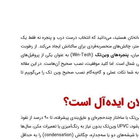
 خانه‌تان هستید، می‌دانید که انتخاب درست درب و پنجره نه فقط یک
ی است، بلکه یک ضرورت روزانه. گیلان با میانگین بارش سالانه بیش از ۱۳۰۰ میلی‌متر، چالش‌های منحصربه‌فردی برای ساکنانش ایجاد می‌کند. از رطوبت
میان،
پنجره‌های وین‌تک
(Win-Tech) به عنوان یکی از پروفیل‌های
ی اهالی شمال است. اما کلید موفقیت، نصب صحیح آن‌هاست. در این مقاله
رب و پنجره دوجداره UPVC و آلومینیومی در رشت، به شما نکات عملی و گام‌به‌گام نصب صحیح وین تک را می‌گوییم تا
ان ایده‌آل است؟
قبل از ورود به جزئیات نصب، بیایید ببینیم چرا وین‌تک در این اقلیم برتری دارد. پروفیل‌های وین‌تک با ساختار چندحجره‌ای و عایق‌بندی پیشرفته، تا ۹۰ درصد از نفوذ
رطوبت جلوگیری می‌کنند. در مقایسه با آلومینیوم معمولی که زنگ می‌زند یا چوب که متورم می‌شود، UPVC وین‌تک بدون نیاز به رنگ‌آمیزی یا تعمیرات مکرر، سال‌ها
دوام می‌آورد. در گیلان، جایی که رطوبت نسبی هوا اغلب بالای ۸۰ درصد است، این پنجره‌ها با شیشه‌های دو یا سه‌جداره، چگالش (condensation) را به حداقل