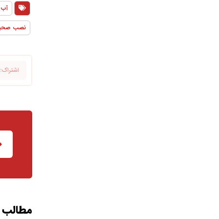
آب 
نصب صحیح 
مطالب م