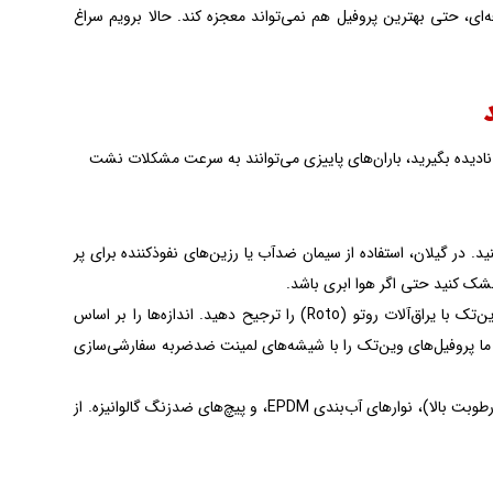
‌دهند. اما بدون نصب حرفه‌ای، حتی بهترین پروفیل هم نمی‌تواند معجزه کند. حالا برویم سراغ
نادیده بگیرید، باران‌های پاییزی می‌توانند به سرعت مشکلات نشت
. در گیلان، استفاده از سیمان ضدآب یا رزین‌های نفوذکننده برای پر
: برای بادهای شدید شمال، پنجره‌های لولایی یا کشویی وین‌تک با یراق‌آلات روتو (Roto) را ترجیح دهید. اندازه‌ها را بر اساس
ظیم کنید. در پادرا، ما پروفیل‌های وین‌تک را با شیشه‌های لمینت ضدضربه سفارشی‌سازی
: فوم پلی‌اورتان برای عایق‌بندی، سیلانت سیلیکونی ضدقارچ (به دلیل رطوبت بالا)، نوارهای آب‌بندی EPDM، و پیچ‌های ضدزنگ گالوانیزه. از