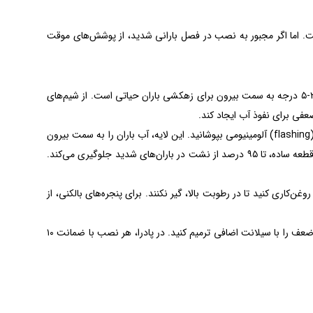
ت. اما اگر مجبور به نصب در فصل بارانی شدید، از پوشش‌های موقت
: فریم وین‌تک را با تراز لیزری در جای خود ثابت کنید. در گیلان، شیب ۲-۵ درجه به سمت بیرون برای زهکشی باران حیاتی است. از شیم‌های
ضعفی برای نفوذ آب ایجاد کند.
: دور فریم را با فوم پلی‌اورتان پر کنید، سپس با نوارهای فلشینگ (flashing) آلومینیومی بپوشانید. این لایه، آب باران را به سمت بیرون
هدایت می‌کند. در لبه‌های پایین، یک “weather bar” (نوار هواسنج) نصب کنید، این قطعه ساده، تا ۹۵ درصد از نشت در باران‌های شدید جلوگیری می‌کند.
وغن‌کاری کنید تا در رطوبت بالا، گیر نکنند. برای پنجره‌های بالکنی، از
: پس از نصب، با شلنگ آب تست کنید. اگر قطره‌ای داخل نفوذ کرد، نقاط ضعف را با سیلانت اضافی ترمیم کنید. در پادرا، هر نصب با ضمانت ۱۰