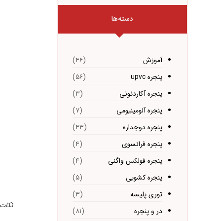
دسته‌ها
آموزش
(۴۶)
پنجره upvc
(۵۶)
پنجره آکاردئونی
(۳)
پنجره آلومینیومی
(۷)
پنجره دوجداره
(۴۳)
پنجره فرانسوی
(۴)
پنجره فولکس واگنی
(۴)
پنجره کشویی
(۵)
توری پلیسه
(۳)
نکات 
در و پنجره
(۸۱)