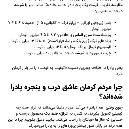
مقایسه تقریبی قیمت یک پنجره دو حالته ۱۵۰×۱۵۰ سانتی‌متر با شیشه
دوجداره معمولی:
پادرا (پروفیل ایرانی + یراق ترک + گالوانیزه ۱.۵): حدود ۶.۸ تا ۷.۴
میلیون تومان
ویستابست سری الماس یا هافمن: ۸.۲ تا ۹.۵ میلیون تومان
برندهای ترک (وینی‌تک، رضا، فراپلاست): ۱۰.۵ تا ۱۳ میلیون تومان
آلومینیوم ترمال بریک نرمال: ۱۱ تا ۱۴ میلیون تومان
چوب ترمووود با شیشه دوجداره: بالای ۲۰ میلیون تومان
یعنی پادرا با اختلاف بهترین نسبت «کیفیت به قیمت» را در بازار کرمان
دارد.
چرا مردم کرمان عاشق درب و پنجره پادرا
شده‌اند؟
چون وقتی اسم «پادرا» می‌آید، مردم دقیقاً می‌دانند که قرار است چه
کیفیتی تحویل بگیرند. نه شعار، نه اغراق؛ فقط یک محصول درست و
حسابی که سال‌ها خیالتان را راحت می‌کند. بیایید دقیق بگوییم چرا با این
همه برند در بازار، هنوز بیشتر پروژه‌های را به پادرا می‌سپارند: