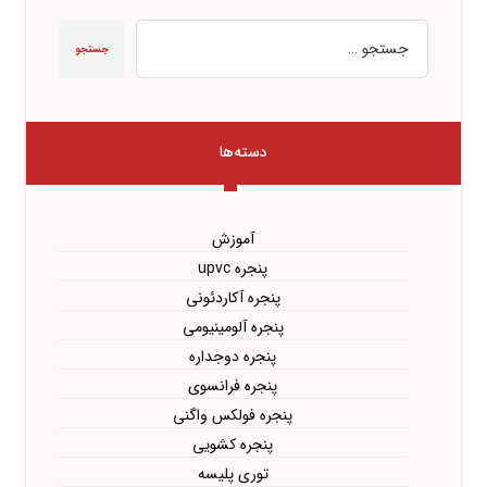
جستجو
دسته‌ها
آموزش
پنجره upvc
پنجره آکاردئونی
پنجره آلومینیومی
پنجره دوجداره
پنجره فرانسوی
پنجره فولکس واگنی
پنجره کشویی
توری پلیسه