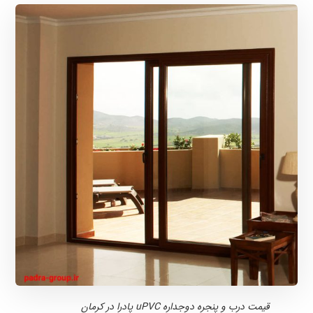
قیمت درب و پنجره دوجداره uPVC پادرا در کرمان