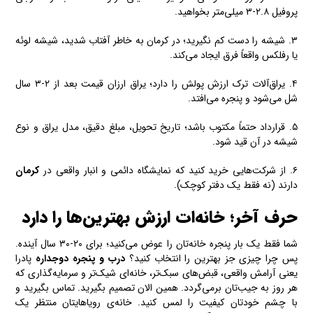
پروفیل ۲.۸-۳ میلی‌متر بخواهید.
۳. شیشه را دست کم نگیرید؛ در کرمان به خاطر آفتاب شدید، شیشه لوئه
یا رفلکس واقعاً فرق ایجاد می‌کند.
۴. یراق‌آلات ترک ارزش پولش را دارد؛ یراق ارزان قیمت بعد از ۲-۳ سال
شل می‌شود و پنجره می‌افتد.
۵. قرارداد حتماً مکتوب باشد؛ تاریخ تحویل، مبلغ دقیق، مدل یراق و نوع
شیشه در آن قید شود.
۶. از شرکت‌هایی خرید کنید که نمایشگاه دائمی و انبار واقعی در
کرمان
دارند (نه فقط یک دفتر کوچک).
حرف آخر؛ خانه‌ات ارزش بهترین‌ها را دارد
شما فقط یک بار پنجره خانه‌تان را عوض می‌کنید؛ برای ۲۰-۳۰ سال آینده.
پس چرا چیزی جز بهترین را انتخاب کنید؟
درب و پنجره دوجداره
پادرا
یعنی آرامش واقعی، قبض‌های سبک‌تر، خانه‌ای شیک‌تر و سرمایه‌گذاری که
هر روز به جیب‌تان برمی‌گردد. همین الان تصمیم بگیرید. تماس بگیرید و
با چشم خودتان کیفیت را لمس کنید. خانه‌ی رویاهایتان منتظر یک