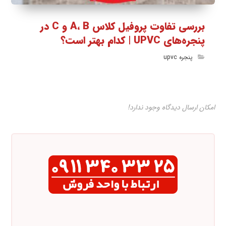
بررسی تفاوت پروفیل کلاس A، B و C در
پنجره‌های UPVC | کدام بهتر است؟
پنجره upvc
امکان ارسال دیدگاه وجود ندارد!