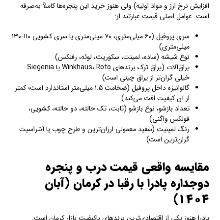
افزایش نرخ ارز و مواد اولیه) ولی هنوز خرید این پنجره‌ها کاملاً به‌صرفه
است. عوامل اصلی قیمت عبارتند از:
سری پروفیل (۶۰ میلی‌متری، ۷۰ میلی‌متری یا سری کشویی ۱۱۰-۱۳۰
میلی‌متری)
نوع شیشه (ساده، لمینت، سکوریت، لوئه، رفلکس)
یراق‌آلات (یراق ترک برندهای Winkhaus، Roto یا Siegenia
خیلی گران‌تر از یراق چینی است)
گالوانیزه داخل پروفیل (ضخامت ۱.۵ میلی‌متر استاندارد است؛ کمتر
از آن کیفیت افت می‌کند)
تعداد بازشو، نوع بازشو (ثابت، تک حالته، دو حالته، کشویی،
فولکس واگنی)
رنگ لمینیت (سفید معمولی ارزان‌ترین و طرح چوب یا آنتراسیت
گران‌ترین است)
مقایسه واقعی قیمت درب و پنجره
دوجداره پادرا با رقبا در کرمان (آبان
۱۴۰۴)
پادرا هنوز یکی از اقتصادی‌ترین برندهای باکیفیت بازار کرمان است.