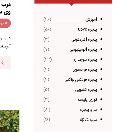
درب و
وی سی
آموزش
(۴۶)
۱۶ بهمن ۱۴۰۴
پنجره upvc
(۵۶)
درب و 
پنجره آکاردئونی
(۳)
آلومینی
پنجره آلومینیومی
(۷)
پنجره دوجداره
(۴۳)
پنجره فرانسوی
(۴)
پنجره فولکس واگنی
(۴)
پنجره کشویی
(۵)
توری پلیسه
(۳)
در و پنجره
(۸۱)
درب upvc
(۱۶)