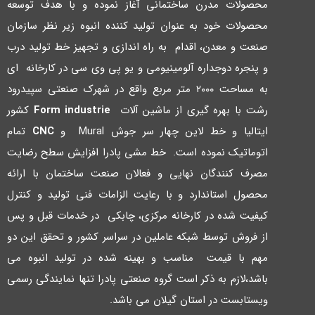
محصولات مدرن ساختمانی آغاز نموده و با هدف توسعه
محصولات خود به عنوان تولید کننده انبوه زیر نظر سازمان
صنعت و معدن، اقدام به راه اندازي و تجهیز خط تولید درب
و پنجره دوجداره آلومینیومی و یو پی وي سی در کارخانه اي
به مساحت ۲۰۰۰ متر مربع واقع در شهرك صنعتی سپیدرود
رشت با بهره گیري از ماشین آلات
Form industrie
کشور
ایتالیا و خط لاین چهار سر جوش Mural و
CNC
تمام
اتوماتیک نموده است. خط مشی پادرا افزایش سطح رضایت
مصرف کنندگان نهایی و فعالان صنعت ساختمان با ارائه
محصول استاندارد و با رعایت الزامات فنی تولید و کنترل
کیفیت شده در کارخانه مرکزي، چابکی در خدمات قبل و پس
از فروش توسط شبکه عاملین در سراسر کشور و تحقق این دو
مهم با قیمت مناسب و بهینه شده در تولید انبوه می
باشد،لازم به ذکر است گروه صنعتی پادرا تنها نمایندگی رسمی
ویستابست در استان گیلان می باشد.