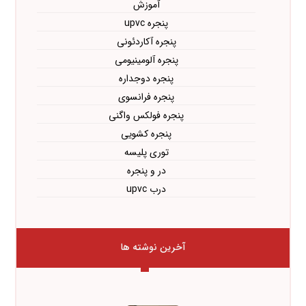
آموزش
پنجره upvc
پنجره آکاردئونی
پنجره آلومینیومی
پنجره دوجداره
پنجره فرانسوی
پنجره فولکس واگنی
پنجره کشویی
توری پلیسه
در و پنجره
درب upvc
آخرین نوشته ها