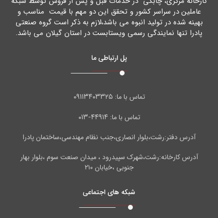
کارخانه مرکزي، چابکی در خدمات قبل و پس از فروش توسط شبکه
عاملین در سراسر کشور و تحقق این دو مهم با قیمت مناسب و
بهینه شده در تولید انبوه می باشد،لازم به ذکر است گروه صنعتی
پادرا تنها نمایندگی رسمی ویستابست در استان گیلان می باشد.
پل ارتباطی ما
۰۹۱۱۳۴۰۳۳۲۵
تماس با ما:
۴۴۹۱۴-۰۱۳
تماس با ما:
آدرس دفتر:رشت،بلوار انصاری،جنب نظام مهندسی،ساختمان پادرا
آدرس کارخانه:رشت،شهرک سپیدرود ، میدان صنعت سوم ،بلوار بهار
جنوبی ،خیابان ۲۱۰
شبکه های اجتماعی