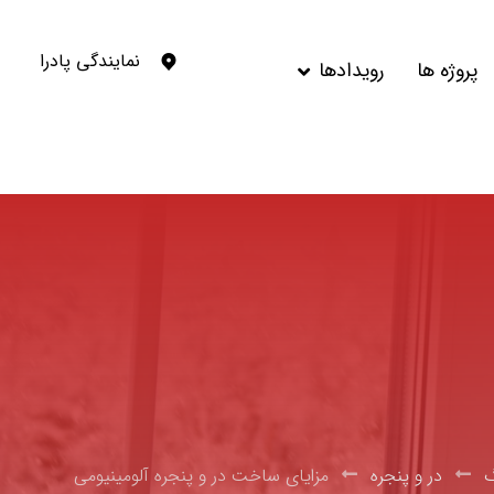
نمایندگی پادرا
پروژه ها
رویدادها
گ
در و پنجره
مزایای ساخت در و پنجره آلومینیومی