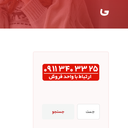
ی
جستجو