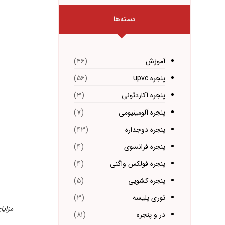
دسته‌ها
آموزش
(۴۶)
پنجره upvc
(۵۶)
پنجره آکاردئونی
(۳)
پنجره آلومینیومی
(۷)
پنجره دوجداره
(۴۳)
پنجره فرانسوی
(۴)
پنجره فولکس واگنی
(۴)
پنجره کشویی
(۵)
توری پلیسه
(۳)
مزایا
در و پنجره
(۸۱)