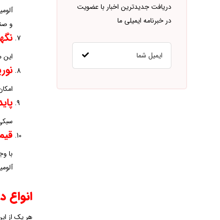
دریافت جدیدترین اخبار با عضویت
در خبرنامه ایمیلی ما
و صنع
نگهد
این م
نورپ
امکان
پاید
سبکی 
قیم
با وج
آلومی
انواع د
هر یک از این