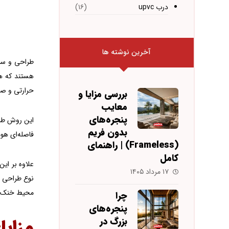
درب upvc
(۱۶)
آخرین نوشته ها
طراحی و ساخ
هستند که هم
حرارتی و صوت
بررسی مزایا و
معایب
پنجره‌های
این روش طراح
بدون فریم
فاصله‌ای هوا
(Frameless) | راهنمای
کامل
علاوه بر ای
۱۷ مرداد ۱۴۰۵
نوع طراحی ب
محیط خنک و 
چرا
پنجره‌های
مزایا
بزرگ در