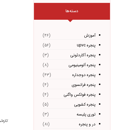
دسته‌ها
آموزش
(۴۶)
پنجره upvc
(۵۶)
پنجره آکاردئونی
(۳)
پنجره آلومینیومی
(۸)
پنجره دوجداره
(۴۳)
پنجره فرانسوی
(۴)
پنجره فولکس واگنی
(۴)
پنجره کشویی
(۵)
توری پلیسه
(۳)
تازه‌
در و پنجره
(۸۱)