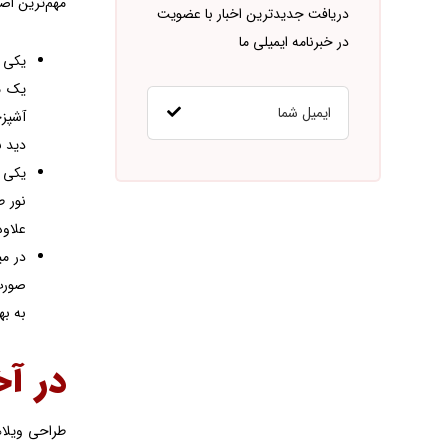
مهم‌ترین اصو
دریافت جدیدترین اخبار با عضویت
در خبرنامه ایمیلی ما
یکی ا
یک مح
آشپزخ
دید ب
یکی د
نور ط
علاوه
در می
صورت 
به به
در آخ
طراحی ویلاها