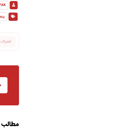
PAK
پنج
مطالب م