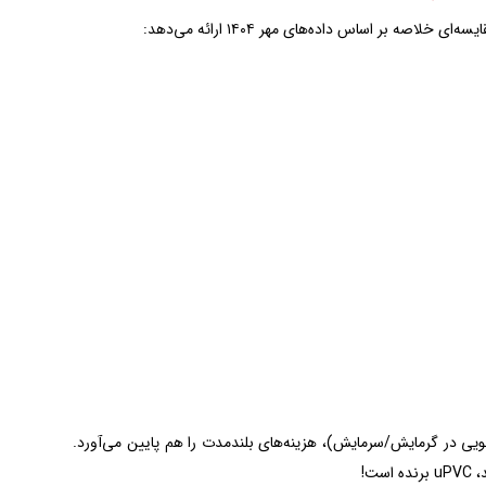
 ارزان‌تر از آلومینیوم است، بلکه با کاهش مصرف انرژی (تا ۳۰% صرفه‌جویی در گرمایش/سرمایش)، هزینه‌های بلندمدت را هم پایین می‌آورد.
ت!