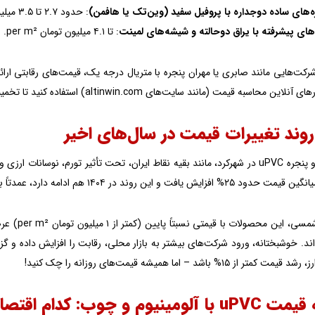
‌های ساده دوجداره با پروفیل سفید (وین‌تک یا هافمن)
: حدود ۲.۷ تا ۳.۵ میلیون تومان per m².
ای پیشرفته با یراق دوحالته و شیشه‌های لمینت
: تا ۴.۱ میلیون تومان per m².
شرکت‌هایی مانند صابری یا مهران پنجره با متریال درجه یک، قیمت‌های رقابتی ار
ین محاسبه قیمت (مانند سایت‌های altinwin.com) استفاده کنید تا تخمینی دقیق بگیرید.
وند تغییرات قیمت در سال‌های اخیر
قیمت درب و پنجره uPVC در شهرکرد، مانند بقیه نقاط ایران، تحت تأثیر تورم، نوس
در دهه ۹۰
از ۱۵% باشد – اما همیشه قیمت‌های روزانه را چک کنید!
وم و چوب: کدام اقتصادی‌تر است؟