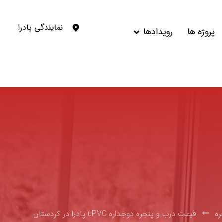
نمایندگی پادرا
پروژه ها
رویدادها
ره
قیمت درب و پنجره دوجداره uPVC پادرا در کردستان