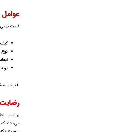
عوامل ک
قیمت نهایی درب و پنجره uPVC د
کیفی
نوع 
ابعا
برند
با توجه به 
رضایت 
بر اساس نظرسنجی‌
از فروشندگان