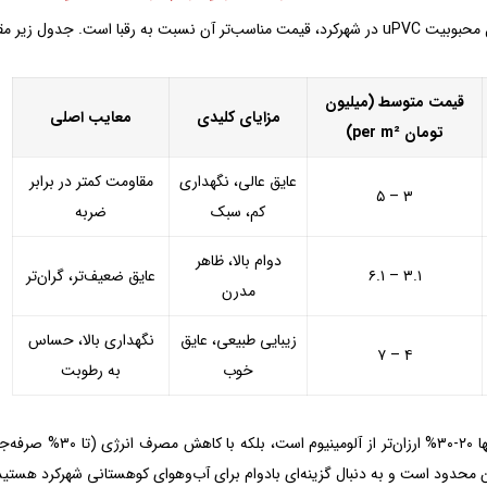
 جدول زیر مقایسه‌ای خلاصه بر اساس داده‌های مهر ۱۴۰۴ ارائه می‌دهد:
قیمت متوسط (
میلیون
مزایای کلیدی
معایب اصلی
تومان per m²)
عایق عالی، نگهداری
مقاومت کمتر در برابر
۳ – ۵
کم، سبک
ضربه
دوام بالا، ظاهر
۳.۱ – ۶.۱
عایق ضعیف‌تر، گران‌تر
مدرن
زیبایی طبیعی، عایق
نگهداری بالا، حساس
۴ – ۷
خوب
به رطوبت
uPVC نه تنها ۲۰-۳۰%
 محدود است و به دنبال گزینه‌ای بادوام برای آب‌وهوای کوهستانی شهرکرد هستید، uPVC برنده اس