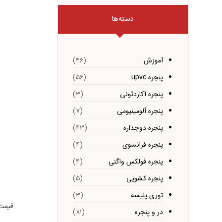
دسته‌ها
آموزش
(۴۶)
پنجره upvc
(۵۶)
پنجره آکاردئونی
(۳)
پنجره آلومینیومی
(۷)
پنجره دوجداره
(۴۳)
پنجره فرانسوی
(۴)
پنجره فولکس واگنی
(۴)
پنجره کشویی
(۵)
توری پلیسه
(۳)
قیمت درب
در و پنجره
(۸۱)