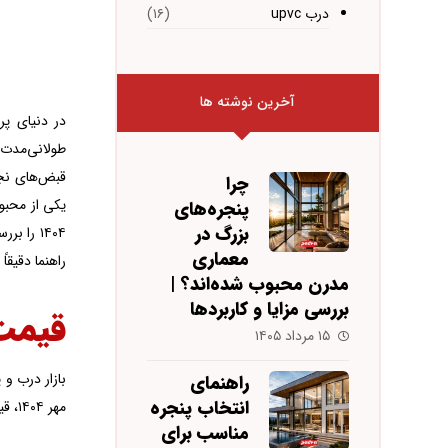
درب upvc
(۱۶)
آخرین نوشته ها
در دنیای پر
طولانی‌مدت 
قبض‌های نجو
چرا
یکی از محبوب
پنجره‌های
بزرگ در
۱۴۰۴ را
معماری
راهنما دقیقا
مدرن محبوب شده‌اند؟ |
بررسی مزایا و کاربردها
قیمت‌ه
۱۵ مرداد ۱۴۰۵
راهنمای
انتخاب پنجره
مهر ۱۴۰۴، قیمت متوسط این محصولات حدود ۳ تا ۵ میلیون تومان به ازای هر متر مربع است، بسته‌ به برند، نوع شیشه و یراق‌آلات. برای مثال:
مناسب برای