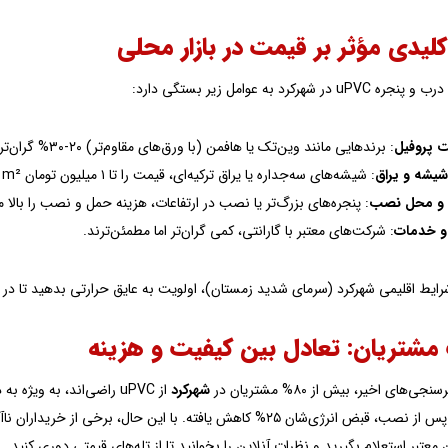
لیدی مؤثر بر قیمت در بازار محلی
ر شهرکرد به عوامل زیر بستگی دارد:
ت پروفیل
: برندهایی مانند وین‌تک یا هافمن (با ورق‌های مقاوم‌تر) ۲۰-۳۰% گران‌ترند، اما عمر ۳۰-۵۰ ساله تضمین می‌کنند.
شیشه و یراق
: شیشه‌های سه‌جداره یا یراق ترکیه‌ای، قیمت را تا ۱ میلیون تومان per m² افزایش می‌دهد.
د و محل نصب
: پنجره‌های بزرگ‌تر یا نصب در ارتفاعات، هزینه حمل و نصب را بالا م
 و خدمات
: شرکت‌های معتبر با گارانتی، کمی گران‌تر اما مطمئن‌ترند.
شرایط اقلیمی شهرکرد (سرمای شدید زمستان)، اولویت به عایق حرارتی بدهید تا در 
مشتریان: تعادل بین کیفیت و هزینه
های اخیر، بیش از ۸۰% مشتریان در
شهرکرد
از uPVC راضی‌اند، به وی
می‌دهند که پس از نصب، قبض انرژی‌شان ۲۵% کاهش یافته. با این حا
 معتبر استعلام بگیرید و نظرات آنلاین را بخوانید تا از تله‌های قیمتی دوری کنید.