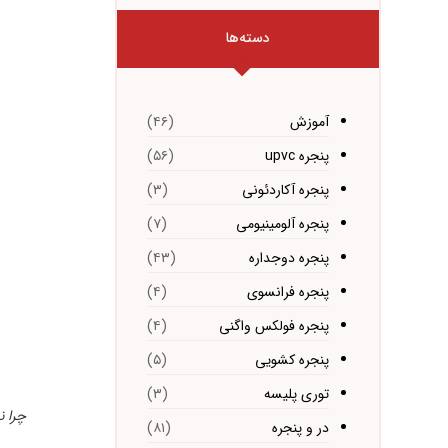
دسته‌ها
آموزش
(۴۶)
پنجره upvc
(۵۶)
پنجره آکاردئونی
(۳)
پنجره آلومینیومی
(۷)
پنجره دوجداره
(۴۳)
پنجره فرانسوی
(۴)
پنجره فولکس واگنی
(۴)
پنجره کشویی
(۵)
توری پلیسه
(۳)
چرا ن
در و پنجره
(۸۱)