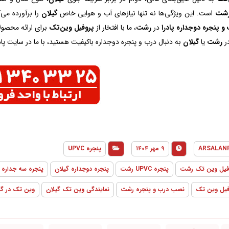
شت
است. این ویژگی‌ها نه تنها نیازهای آب و هوایی خاص
گیلان
را برآورده می‌
و پنجره دوجداره پادرا
در
رشت
، ما با افتخار از
پروفیل وین‌تک
برای ارائه محصول
در
رشت
یا
گیلان
به دنبال درب و پنجره دوجداره باکیفیت هستید، با ما در سایت پادر
ARSALAN
۹ مهر ۱۴۰۴
پنجره UPVC
فیل وین تک رشت
پنجره UPVC رشت
پنجره دوجداره گیلان
پنجره سه جداره
فیل وین تک
نصب درب و پنجره رشت
نمایندگی وین تک گیلان
وین تک در گی