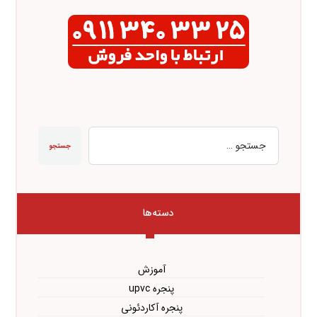
جستجو
دسته‌ها
آموزش
پنجره upvc
پنجره آکاردئونی