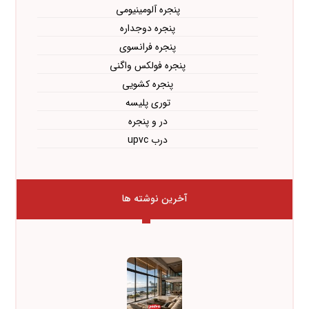
پنجره آلومینیومی
پنجره دوجداره
پنجره فرانسوی
پنجره فولکس واگنی
پنجره کشویی
توری پلیسه
در و پنجره
درب upvc
آخرین نوشته ها