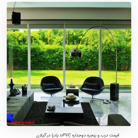
قیمت درب و پنجره دوجداره uPVC پادرا در گیلان