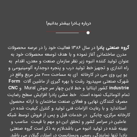
درباره پـادرا بیشتر بدانیم!
گروه صنعتی پادرا
در سال ۱۳۸۶ فعالیت خود را در عرصه محصولات
مدرن ساختمانی آغاز نموده و با هدف توسعه محصولات خود به
عنوان تولید کننده انبوه زیر نظر سازمان صنعت و معدن، اقدام به
راه اندازي و تجهیز خط تولید درب و پنجره دوجداره آلومینیومی و
یو پی وي سی در کارخانه اي به مساحت ۲۰۰۰ متر مربع واقع در
شهرك صنعتی سپیدرود رشت با بهره گیري از ماشین آلات
Form
industrie
کشور ایتالیا و خط لاین چهار سر جوش Mural و
CNC
تمام اتوماتیک نموده است. خط مشی پادرا افزایش سطح رضایت
مصرف کنندگان نهایی و فعالان صنعت ساختمان با ارائه محصول
استاندارد و با رعایت الزامات فنی تولید و کنترل کیفیت شده در
کارخانه مرکزي، چابکی در خدمات قبل و پس از فروش توسط شبکه
عاملین در سراسر کشور و تحقق این دو مهم با قیمت مناسب و
بهینه شده در تولید انبوه می باشد،لازم به ذکر است گروه صنعتی
پادرا تنها نمایندگی رسمی ویستابست در استان گیلان می باشد.