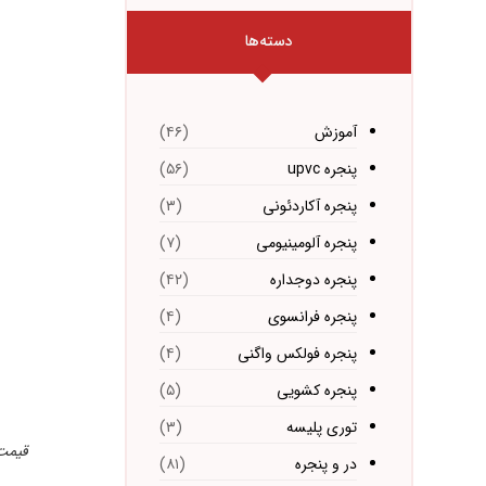
دسته‌ها
آموزش
(۴۶)
پنجره upvc
(۵۶)
پنجره آکاردئونی
(۳)
پنجره آلومینیومی
(۷)
پنجره دوجداره
(۴۲)
پنجره فرانسوی
(۴)
پنجره فولکس واگنی
(۴)
پنجره کشویی
(۵)
توری پلیسه
(۳)
قیمت درب
در و پنجره
(۸۱)