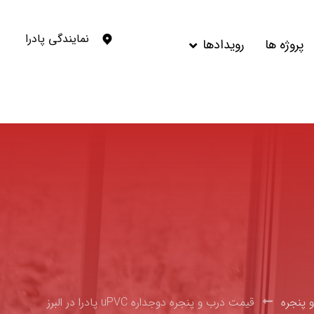
نمایندگی پادرا
پروژه ها
رویدادها
و پنجره
قیمت درب و پنجره دوجداره uPVC پادرا در البرز