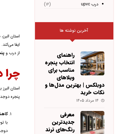
درب upvc
(۱۶)
آخرین نوشته ها
ایفا می‌کند.
از درب و
پنج
راهنمای
انتخاب پنجره
چرا درب و
مناسب برای
ویلاهای
دوبلکس | بهترین مدل‌ها و
استان البرز
نکات خرید
پنجره دوجداره UPVC در این منطقه شده‌
۱۴ مرداد ۱۴۰۵
معرفی
کاهش
جدیدترین
با تو
رنگ‌های ترند
دوجداره UPVC با طراحی عایق‌بندی‌شده، کمک می‌کنن تا صدای محیط