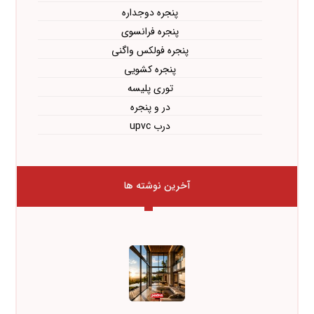
پنجره دوجداره
پنجره فرانسوی
پنجره فولکس واگنی
پنجره کشویی
توری پلیسه
در و پنجره
درب upvc
آخرین نوشته ها