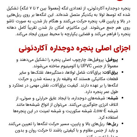
پنجره دوجداره آکاردئونی، از تعدادی لنگه (معمولاً بین ۲ تا ۷ لنگه) تشکیل
شده‌ که توسط لولا به یکدیگر متصل شده‌اند. این لنگه‌ها بر روی ریل‌هایی
در بالا و پایین قاب پنجره حرکت می‌کنند و هنگام باز شدن، به صورت تاشو
روی هم جمع می‌شوند. این مکانیزم، امکان باز شدن تقریباً کامل دهانه
پنجره را فراهم می‌کند و فضایی یکپارچه با محیط بیرون ایجاد می‌کند.
اجزای اصلی پنجره دوجداره آکاردئونی
پروفیل
:
پروفیل‌ها، چارچوب اصلی پنجره را تشکیل می‌دهند و
معمولاً از جنس UPVC یا آلومینیوم ساخته می‌شوند.
یراق‌آلات
:
یراق‌آلات شامل لولاها، دستگیره‌ها، غلتک‌ها و سایر
قطعات مکانیکی هستند که وظیفه باز و بسته شدن و حرکت
لنگه‌ها را بر عهده دارند. کیفیت یراق‌آلات، نقش مهمی در عملکرد و
طول عمر پنجره دارد.
شیشه
:
شیشه‌های دوجداره، با ایجاد عایق حرارتی و صوتی، از
اتلاف انرژی جلوگیری می‌کنند. می‌توان از انواع شیشه‌ها مانند
شیشه Low-E، شیشه سکوریت و شیشه لمینت در این پنجره‌ها
استفاده کرد.
ریل‌ها
:
ریل‌های بالا و پایین، مسیر حرکت لنگه‌ها را تعیین می‌کنند
و باید از جنس مقاوم و با کیفیتی باشند تا حرکت روان و بدون
صدا را تضمین کنند.