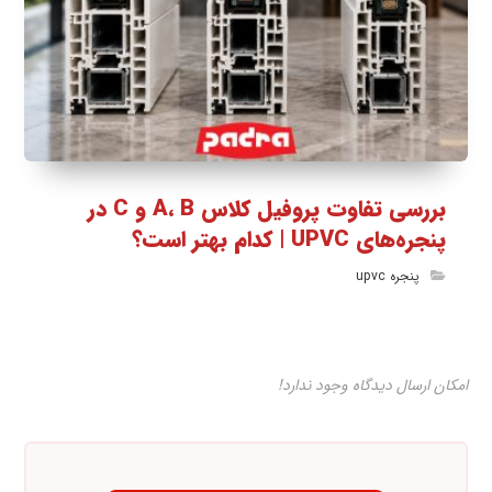
بررسی تفاوت پروفیل کلاس A، B و C در
پنجره‌های UPVC | کدام بهتر است؟
پنجره upvc
امکان ارسال دیدگاه وجود ندارد!