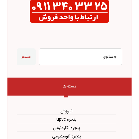
جستجو
دسته‌ها
آموزش
پنجره upvc
پنجره آکاردئونی
پنجره آلومینیومی