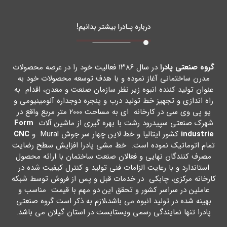
درباره پـادرا بیشتر بدانیم!
گروه صنعتی پادرا
در سال ۱۳۸۶ فعالیت خود را در عرصه محصولات
مدرن ساختمانی آغاز نموده و با هدف توسعه محصولات خود به
عنوان تولید کننده انبوه زیر نظر سازمان صنعت و معدن، اقدام به
راه اندازي و تجهیز خط تولید درب و پنجره دوجداره آلومینیومی و
یو پی وي سی در کارخانه اي به مساحت ۲۰۰۰ متر مربع واقع در
شهرك صنعتی سپیدرود رشت با بهره گیري از ماشین آلات
Form
industrie
کشور ایتالیا و خط لاین چهار سر جوش Mural و
CNC
تمام اتوماتیک نموده است. خط مشی پادرا افزایش سطح رضایت
مصرف کنندگان نهایی و فعالان صنعت ساختمان با ارائه محصول
استاندارد و با رعایت الزامات فنی تولید و کنترل کیفیت شده در
کارخانه مرکزي، چابکی در خدمات قبل و پس از فروش توسط شبکه
عاملین در سراسر کشور و تحقق این دو مهم با قیمت مناسب و
بهینه شده در تولید انبوه می باشد،لازم به ذکر است گروه صنعتی
پادرا تنها نمایندگی رسمی ویستابست در استان گیلان می باشد.