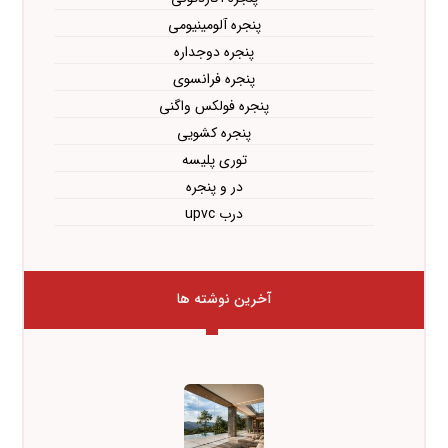
پنجره آلومینیومی
پنجره دوجداره
پنجره فرانسوی
پنجره فولکس واگنی
پنجره کشویی
توری پلیسه
در و پنجره
درب upvc
آخرین نوشته ها