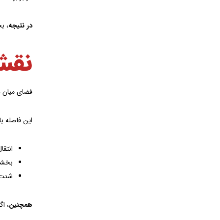
در نتیجه
، ب
نقش
فضای میان د
این فاصله ب
انتقا
بخشی
شدت 
همچنین
، اگ