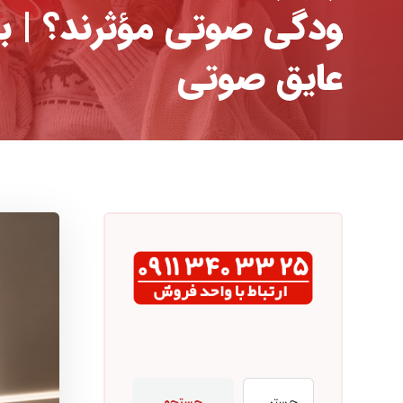
ودگی صوتی مؤثرند؟ | ب
عایق صوتی
جستجو