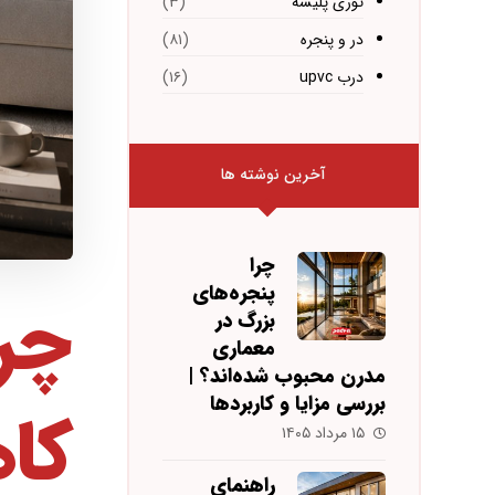
توری پلیسه
(۳)
در و پنجره
(۸۱)
درب upvc
(۱۶)
آخرین نوشته ها
چرا
پنجره‌های
چرا
بزرگ در
معماری
مدرن محبوب شده‌اند؟ |
بررسی مزایا و کاربردها
کا
۱۵ مرداد ۱۴۰۵
راهنمای