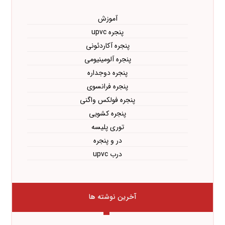
آموزش
پنجره upvc
پنجره آکاردئونی
پنجره آلومینیومی
پنجره دوجداره
پنجره فرانسوی
پنجره فولکس واگنی
پنجره کشویی
توری پلیسه
در و پنجره
درب upvc
آخرین نوشته ها