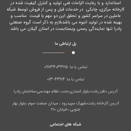
استاندارد و با رعایت الزامات فنی تولید و کنترل کیفیت شده در
کارخانه مرکزي، چابکی در خدمات قبل و پس از فروش توسط شبکه
عاملین در سراسر کشور و تحقق این دو مهم با قیمت مناسب و
بهینه شده در تولید انبوه می باشد،لازم به ذکر است گروه صنعتی
پادرا تنها نمایندگی رسمی ویستابست در استان گیلان می باشد.
پل ارتباطی ما
۰۹۱۱۳۴۰۳۳۲۵
تماس با ما:
۴۴۹۱۴-۰۱۳
تماس با ما:
آدرس دفتر:رشت،بلوار انصاری،جنب نظام مهندسی،ساختمان پادرا
آدرس کارخانه:رشت،شهرک سپیدرود ، میدان صنعت سوم ،بلوار بهار
جنوبی ،خیابان ۲۱۰
شبکه های اجتماعی