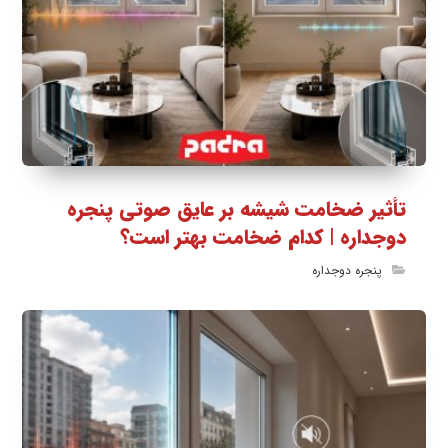
تأثیر ضخامت شیشه بر عایق صوتی پنجره
دوجداره | کدام ضخامت بهتر است؟
پنجره دوجداره