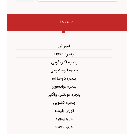
دسته‌ها
آموزش
پنجره upvc
پنجره آکاردئونی
پنجره آلومینیومی
پنجره دوجداره
پنجره فرانسوی
پنجره فولکس واگنی
پنجره کشویی
توری پلیسه
در و پنجره
درب upvc