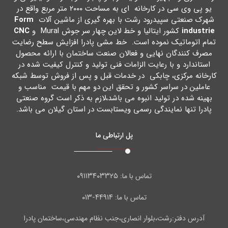
یو پی وي سی در کارخانه اي به مساحت ۲۰۰۰ متر مربع واقع در
شهرك صنعتی سپیدرود رشت با بهره گیري از ماشین آلات
Form
industrie
کشور ایتالیا و خط لاین چهار سر جوش Mural و
CNC
تمام اتوماتیک نموده است. خط مشی پادرا افزایش سطح رضایت
مصرف کنندگان نهایی و فعالان صنعت ساختمان با ارائه محصول
استاندارد و با رعایت الزامات فنی تولید و کنترل کیفیت شده در
کارخانه مرکزي، چابکی در خدمات قبل و پس از فروش توسط شبکه
عاملین در سراسر کشور و تحقق این دو مهم با قیمت مناسب و
بهینه شده در تولید انبوه می باشد،لازم به ذکر است گروه صنعتی
پادرا تنها نمایندگی رسمی ویستابست در استان گیلان می باشد.
پل ارتباطی ما
۰۹۱۱۳۴۰۳۳۲۵
تماس با ما:
۴۴۹۱۴-۰۱۳
تماس با ما:
آدرس دفتر:رشت،بلوار انصاری،جنب نظام مهندسی،ساختمان پادرا