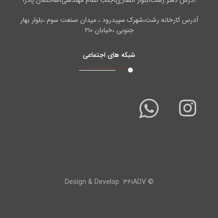
آدرس دفتر:رشت،بلوار انصاری،جنب نظام مهندسی،ساختمان پادرا
آدرس کارخانه:رشت،شهرک سپیدرود ، میدان صنعت سوم ،بلوار بهار
جنوبی ،خیابان ۲۱۰
شبکه های اجتماعی
۳۶۱ADV
© Design & Develop