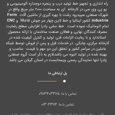
راه اندازي و تجهیز خط تولید درب و پنجره دوجداره آلومینیومی و
یو پی وي سی در کارخانه اي به مساحت ۲۰۰۰ متر مربع واقع در
شهرك صنعتی سپیدرود رشت با بهره گیري از ماشین آلات
Form
industrie
کشور ایتالیا و خط لاین چهار سر جوش Mural و
CNC
تمام اتوماتیک نموده است. خط مشی پادرا افزایش سطح رضایت
مصرف کنندگان نهایی و فعالان صنعت ساختمان با ارائه محصول
استاندارد و با رعایت الزامات فنی تولید و کنترل کیفیت شده در
کارخانه مرکزي، چابکی در خدمات قبل و پس از فروش توسط شبکه
عاملین در سراسر کشور و تحقق این دو مهم با قیمت مناسب و
بهینه شده در تولید انبوه می باشد،لازم به ذکر است گروه صنعتی
پادرا تنها نمایندگی رسمی ویستابست در استان گیلان می باشد.
پل ارتباطی ما
۰۹۱۱۳۴۰۳۳۲۵
تماس با ما:
۴۴۹۱۴-۰۱۳
تماس با ما: