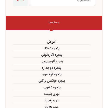
دسته‌ها
آموزش
پنجره upvc
پنجره آکاردئونی
پنجره آلومینیومی
پنجره دوجداره
پنجره فرانسوی
پنجره فولکس واگنی
پنجره کشویی
توری پلیسه
در و پنجره
درب upvc