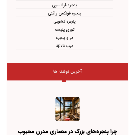
پنجره فرانسوی
پنجره فولکس واگنی
پنجره کشویی
توری پلیسه
در و پنجره
درب upvc
آخرین نوشته ها
چرا پنجره‌های بزرگ در معماری مدرن محبوب