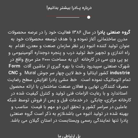
درباره پـادرا بیشتر بدانیم!
گروه صنعتی پادرا
در سال ۱۳۸۶ فعالیت خود را در عرصه محصولات
مدرن ساختمانی آغاز نموده و با هدف توسعه محصولات خود به
عنوان تولید کننده انبوه زیر نظر سازمان صنعت و معدن، اقدام به
راه اندازي و تجهیز خط تولید درب و پنجره دوجداره آلومینیومی و
یو پی وي سی در کارخانه اي به مساحت ۲۰۰۰ متر مربع واقع در
شهرك صنعتی سپیدرود رشت با بهره گیري از ماشین آلات
Form
industrie
کشور ایتالیا و خط لاین چهار سر جوش Mural و
CNC
تمام اتوماتیک نموده است. خط مشی پادرا افزایش سطح رضایت
مصرف کنندگان نهایی و فعالان صنعت ساختمان با ارائه محصول
استاندارد و با رعایت الزامات فنی تولید و کنترل کیفیت شده در
کارخانه مرکزي، چابکی در خدمات قبل و پس از فروش توسط شبکه
عاملین در سراسر کشور و تحقق این دو مهم با قیمت مناسب و
بهینه شده در تولید انبوه می باشد،لازم به ذکر است گروه صنعتی
پادرا تنها نمایندگی رسمی ویستابست در استان گیلان می باشد.
پل ارتباطی ما