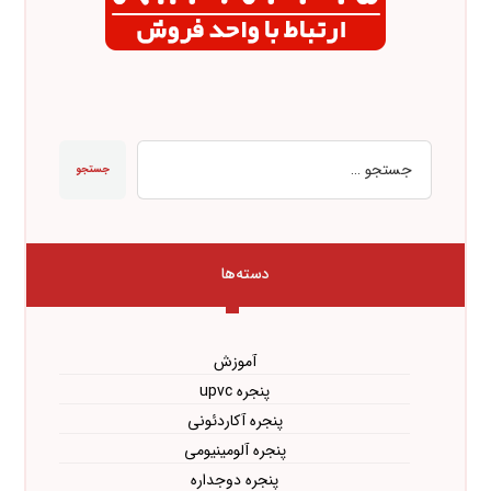
جستجو
دسته‌ها
آموزش
پنجره upvc
پنجره آکاردئونی
پنجره آلومینیومی
پنجره دوجداره