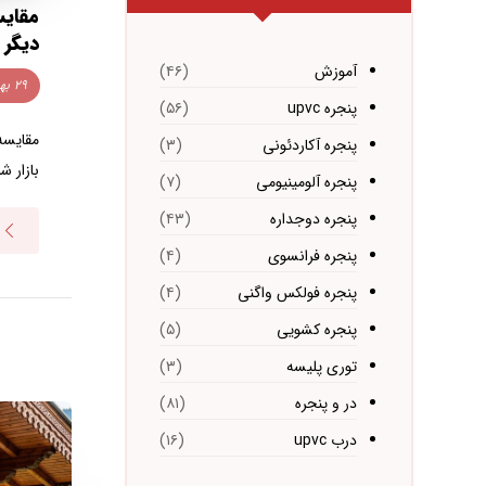
مقایس
دیگر 
آموزش
(۴۶)
۲۹ بهمن ۱۴۰۴
پنجره upvc
(۵۶)
مقایسه
پنجره آکاردئونی
(۳)
بازار ش
پنجره آلومینیومی
(۷)
پنجره دوجداره
(۴۳)
پنجره فرانسوی
(۴)
پنجره فولکس واگنی
(۴)
پنجره کشویی
(۵)
توری پلیسه
(۳)
در و پنجره
(۸۱)
درب upvc
(۱۶)