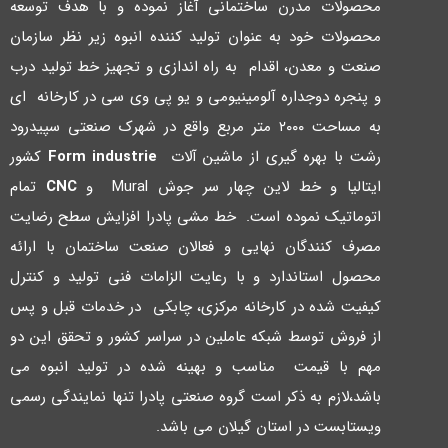
محصولات مدرن ساختمانی آغاز نموده و با هدف توسعه
محصولات خود به عنوان تولید کننده انبوه زیر نظر سازمان
صنعت و معدن، اقدام به راه اندازي و تجهیز خط تولید درب
و پنجره دوجداره آلومینیومی و یو پی وي سی در کارخانه اي
به مساحت ۲۰۰۰ متر مربع واقع در شهرك صنعتی سپیدرود
رشت با بهره گیري از ماشین آلات
Form industrie
کشور
ایتالیا و خط لاین چهار سر جوش Mural و
CNC
تمام
اتوماتیک نموده است. خط مشی پادرا افزایش سطح رضایت
مصرف کنندگان نهایی و فعالان صنعت ساختمان با ارائه
محصول استاندارد و با رعایت الزامات فنی تولید و کنترل
کیفیت شده در کارخانه مرکزي، چابکی در خدمات قبل و پس
از فروش توسط شبکه عاملین در سراسر کشور و تحقق این دو
مهم با قیمت مناسب و بهینه شده در تولید انبوه می
باشد،لازم به ذکر است گروه صنعتی پادرا تنها نمایندگی رسمی
ویستابست در استان گیلان می باشد.