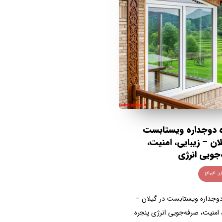
 دوجداره ویستابست
لان – زیبایی، امنیت،
جویی انرژی
دوجداره ویستابست در گیلان –
 امنیت، صرفه‌جویی انرژی پنجره