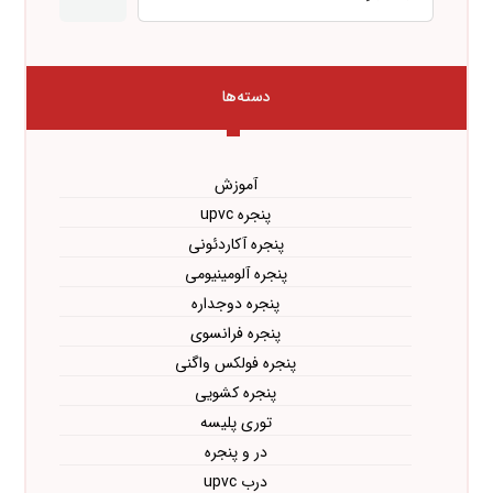
دسته‌ها
آموزش
پنجره upvc
پنجره آکاردئونی
پنجره آلومینیومی
پنجره دوجداره
پنجره فرانسوی
پنجره فولکس واگنی
پنجره کشویی
توری پلیسه
در و پنجره
درب upvc