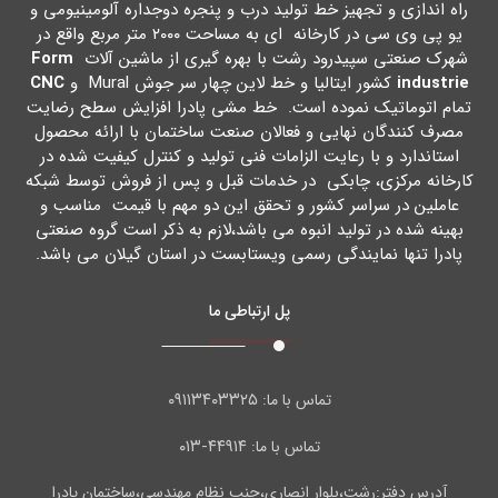
راه اندازي و تجهیز خط تولید درب و پنجره دوجداره آلومینیومی و
یو پی وي سی در کارخانه اي به مساحت ۲۰۰۰ متر مربع واقع در
شهرك صنعتی سپیدرود رشت با بهره گیري از ماشین آلات
Form
industrie
کشور ایتالیا و خط لاین چهار سر جوش Mural و
CNC
تمام اتوماتیک نموده است. خط مشی پادرا افزایش سطح رضایت
مصرف کنندگان نهایی و فعالان صنعت ساختمان با ارائه محصول
استاندارد و با رعایت الزامات فنی تولید و کنترل کیفیت شده در
کارخانه مرکزي، چابکی در خدمات قبل و پس از فروش توسط شبکه
عاملین در سراسر کشور و تحقق این دو مهم با قیمت مناسب و
بهینه شده در تولید انبوه می باشد،لازم به ذکر است گروه صنعتی
پادرا تنها نمایندگی رسمی ویستابست در استان گیلان می باشد.
پل ارتباطی ما
۰۹۱۱۳۴۰۳۳۲۵
تماس با ما:
۴۴۹۱۴-۰۱۳
تماس با ما:
آدرس دفتر:رشت،بلوار انصاری،جنب نظام مهندسی،ساختمان پادرا