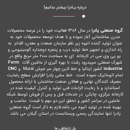
درباره پـادرا بیشتر بدانیم!
گروه صنعتی پادرا
در سال ۱۳۸۶ فعالیت خود را در عرصه محصولات
مدرن ساختمانی آغاز نموده و با هدف توسعه محصولات خود به
عنوان تولید کننده انبوه زیر نظر سازمان صنعت و معدن، اقدام به
راه اندازي و تجهیز خط تولید درب و پنجره دوجداره آلومینیومی و
یو پی وي سی در کارخانه اي به مساحت ۲۰۰۰ متر مربع واقع در
شهرك صنعتی سپیدرود رشت با بهره گیري از ماشین آلات
Form
industrie
کشور ایتالیا و خط لاین چهار سر جوش Mural و
CNC
تمام اتوماتیک نموده است. خط مشی پادرا افزایش سطح رضایت
مصرف کنندگان نهایی و فعالان صنعت ساختمان با ارائه محصول
استاندارد و با رعایت الزامات فنی تولید و کنترل کیفیت شده در
کارخانه مرکزي، چابکی در خدمات قبل و پس از فروش توسط شبکه
عاملین در سراسر کشور و تحقق این دو مهم با قیمت مناسب و
بهینه شده در تولید انبوه می باشد،لازم به ذکر است گروه صنعتی
پادرا تنها نمایندگی رسمی ویستابست در استان گیلان می باشد.
پل ارتباطی ما