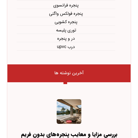
پنجره فرانسوی
پنجره فولکس واگنی
پنجره کشویی
توری پلیسه
در و پنجره
درب upvc
آخرین نوشته ها
بررسی مزایا و معایب پنجره‌های بدون فریم