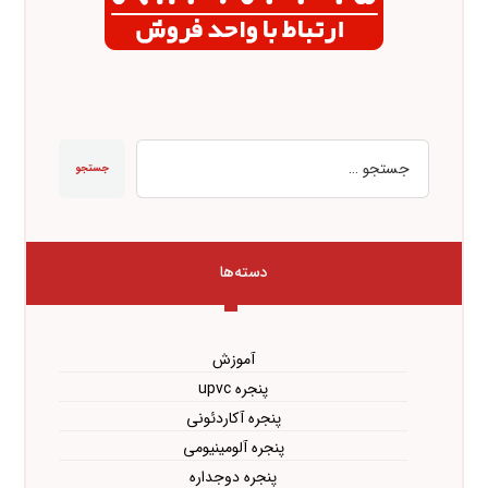
جستجو
دسته‌ها
آموزش
پنجره upvc
پنجره آکاردئونی
پنجره آلومینیومی
پنجره دوجداره