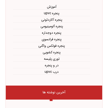
آموزش
پنجره upvc
پنجره آکاردئونی
پنجره آلومینیومی
پنجره دوجداره
پنجره فرانسوی
پنجره فولکس واگنی
پنجره کشویی
توری پلیسه
در و پنجره
درب upvc
آخرین نوشته ها