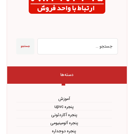
جستجو
دسته‌ها
آموزش
پنجره upvc
پنجره آکاردئونی
پنجره آلومینیومی
پنجره دوجداره