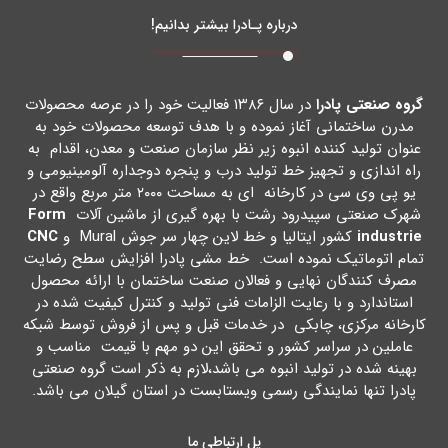
درباره پـادرا بیشتر بدانیم!
گروه صنعتی پادرا
در سال ۱۳۸۶ فعالیت خود را در عرصه محصولات
مدرن ساختمانی آغاز نموده و با هدف توسعه محصولات خود به
عنوان تولید کننده انبوه زیر نظر سازمان صنعت و معدن، اقدام به
راه اندازي و تجهیز خط تولید درب و پنجره دوجداره آلومینیومی و
یو پی وي سی در کارخانه اي به مساحت ۲۰۰۰ متر مربع واقع در
شهرك صنعتی سپیدرود رشت با بهره گیري از ماشین آلات
Form
industrie
کشور ایتالیا و خط لاین چهار سر جوش Mural و
CNC
تمام اتوماتیک نموده است. خط مشی پادرا افزایش سطح رضایت
مصرف کنندگان نهایی و فعالان صنعت ساختمان با ارائه محصول
استاندارد و با رعایت الزامات فنی تولید و کنترل کیفیت شده در
کارخانه مرکزي، چابکی در خدمات قبل و پس از فروش توسط شبکه
عاملین در سراسر کشور و تحقق این دو مهم با قیمت مناسب و
بهینه شده در تولید انبوه می باشد،لازم به ذکر است گروه صنعتی
پادرا تنها نمایندگی رسمی ویستابست در استان گیلان می باشد.
پل ارتباطی ما