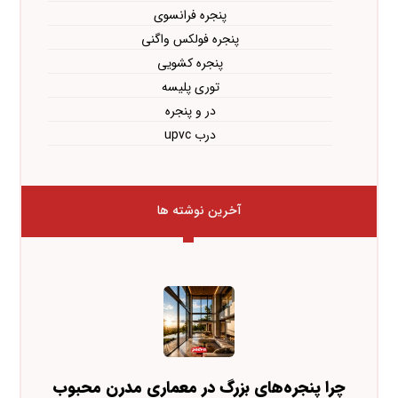
پنجره فرانسوی
پنجره فولکس واگنی
پنجره کشویی
توری پلیسه
در و پنجره
درب upvc
آخرین نوشته ها
چرا پنجره‌های بزرگ در معماری مدرن محبوب