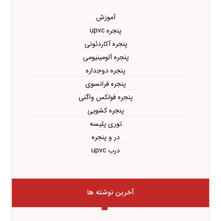
آموزش
پنجره upvc
پنجره آکاردئونی
پنجره آلومینیومی
پنجره دوجداره
پنجره فرانسوی
پنجره فولکس واگنی
پنجره کشویی
توری پلیسه
در و پنجره
درب upvc
آخرین نوشته ها