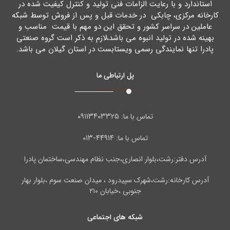
استاندارد و با رعایت الزامات فنی تولید و کنترل کیفیت شده در
کارخانه مرکزي، چابکی در خدمات قبل و پس از فروش توسط شبکه
عاملین در سراسر کشور و تحقق این دو مهم با قیمت مناسب و
بهینه شده در تولید انبوه می باشد،لازم به ذکر است گروه صنعتی
پادرا تنها نمایندگی رسمی ویستابست در استان گیلان می باشد.
پل ارتباطی ما
۰۹۱۱۳۴۰۳۳۲۵
تماس با ما:
۴۴۹۱۴-۰۱۳
تماس با ما:
آدرس دفتر:رشت،بلوار انصاری،جنب نظام مهندسی،ساختمان پادرا
آدرس کارخانه:رشت،شهرک سپیدرود ، میدان صنعت سوم ،بلوار بهار
جنوبی ،خیابان ۲۱۰
شبکه های اجتماعی