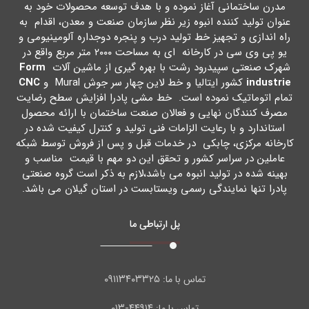
مدرن ساختمانی آغاز نموده و با هدف توسعه محصولات خود به
عنوان تولید کننده انبوه زیر نظر سازمان صنعت و معدن، اقدام به
راه اندازي و تجهیز خط تولید درب و پنجره دوجداره آلومینیومی و
یو پی وي سی در کارخانه اي به مساحت ۲۰۰۰ متر مربع واقع در
شهرك صنعتی سپیدرود رشت با بهره گیري از ماشین آلات
Form
industrie
کشور ایتالیا و خط لاین چهار سر جوش Mural و
CNC
تمام اتوماتیک نموده است. خط مشی پادرا افزایش سطح رضایت
مصرف کنندگان نهایی و فعالان صنعت ساختمان با ارائه محصول
استاندارد و با رعایت الزامات فنی تولید و کنترل کیفیت شده در
کارخانه مرکزي، چابکی در خدمات قبل و پس از فروش توسط شبکه
عاملین در سراسر کشور و تحقق این دو مهم با قیمت مناسب و
بهینه شده در تولید انبوه می باشد،لازم به ذکر است گروه صنعتی
پادرا تنها نمایندگی رسمی ویستابست در استان گیلان می باشد.
پل ارتباطی ما
۰۹۱۱۳۴۰۳۳۲۵
تماس با ما:
۴۴۹۱۴-۰۱۳
تماس با ما: