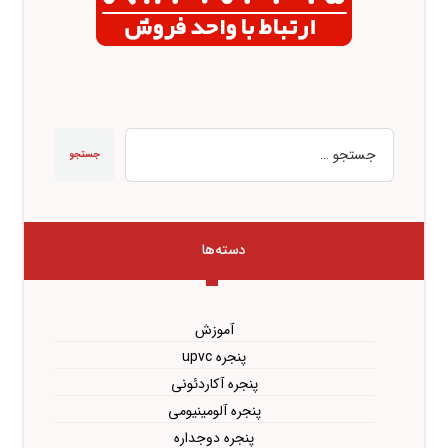
جستجو
دسته‌ها
آموزش
پنجره upvc
پنجره آکاردئونی
پنجره آلومینیومی
پنجره دوجداره