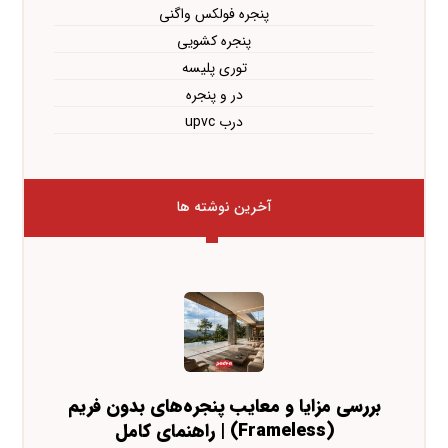
پنجره فولکس واگنی
پنجره کشویی
توری پلیسه
در و پنجره
درب upvc
آخرین نوشته ها
بررسی مزایا و معایب پنجره‌های بدون فریم
(Frameless) | راهنمای کامل