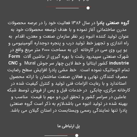
گروه صنعتی پادرا
در سال ۱۳۸۶ فعالیت خود را در عرصه محصولات
مدرن ساختمانی آغاز نموده و با هدف توسعه محصولات خود به
عنوان تولید کننده انبوه زیر نظر سازمان صنعت و معدن، اقدام به
راه اندازي و تجهیز خط تولید درب و پنجره دوجداره آلومینیومی و
یو پی وي سی در کارخانه اي به مساحت ۲۰۰۰ متر مربع واقع در
شهرك صنعتی سپیدرود رشت با بهره گیري از ماشین آلات
Form
industrie
کشور ایتالیا و خط لاین چهار سر جوش Mural و
CNC
تمام اتوماتیک نموده است. خط مشی پادرا افزایش سطح رضایت
مصرف کنندگان نهایی و فعالان صنعت ساختمان با ارائه محصول
استاندارد و با رعایت الزامات فنی تولید و کنترل کیفیت شده در
کارخانه مرکزي، چابکی در خدمات قبل و پس از فروش توسط شبکه
عاملین در سراسر کشور و تحقق این دو مهم با قیمت مناسب و
بهینه شده در تولید انبوه می باشد،لازم به ذکر است گروه صنعتی
پادرا تنها نمایندگی رسمی ویستابست در استان گیلان می باشد.
پل ارتباطی ما