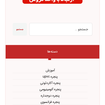
جستجو
دسته‌ها
آموزش
پنجره upvc
پنجره آکاردئونی
پنجره آلومینیومی
پنجره دوجداره
پنجره فرانسوی