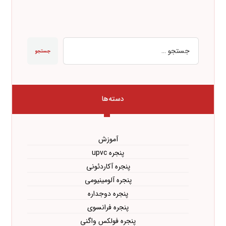
جستجو
دسته‌ها
آموزش
پنجره upvc
پنجره آکاردئونی
پنجره آلومینیومی
پنجره دوجداره
پنجره فرانسوی
پنجره فولکس واگنی