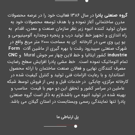
گروه صنعتی پادرا
در سال ۱۳۸۶ فعالیت خود را در عرصه محصولات
مدرن ساختمانی آغاز نموده و با هدف توسعه محصولات خود به
عنوان تولید کننده انبوه زیر نظر سازمان صنعت و معدن، اقدام به
راه اندازي و تجهیز خط تولید درب و پنجره دوجداره آلومینیومی و
یو پی وي سی در کارخانه اي به مساحت ۲۰۰۰ متر مربع واقع در
شهرك صنعتی سپیدرود رشت با بهره گیري از ماشین آلات
Form
industrie
کشور ایتالیا و خط لاین چهار سر جوش Mural و
CNC
تمام اتوماتیک نموده است. خط مشی پادرا افزایش سطح رضایت
مصرف کنندگان نهایی و فعالان صنعت ساختمان با ارائه محصول
استاندارد و با رعایت الزامات فنی تولید و کنترل کیفیت شده در
کارخانه مرکزي، چابکی در خدمات قبل و پس از فروش توسط شبکه
عاملین در سراسر کشور و تحقق این دو مهم با قیمت مناسب و
بهینه شده در تولید انبوه می باشد،لازم به ذکر است گروه صنعتی
پادرا تنها نمایندگی رسمی ویستابست در استان گیلان می باشد.
پل ارتباطی ما