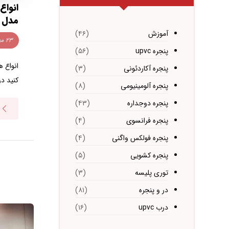
انواع
مدل
آموزش
(۴۶)
۲۳ مهر ۱۴۰۴
پنجره upvc
(۵۶)
انواع 
پنجره آکاردئونی
(۳)
کنید در
پنجره آلومینیومی
(۸)
پنجره دوجداره
(۴۳)
پنجره فرانسوی
(۴)
پنجره فولکس واگنی
(۴)
پنجره کشویی
(۵)
توری پلیسه
(۳)
در و پنجره
(۸۱)
درب upvc
(۱۶)