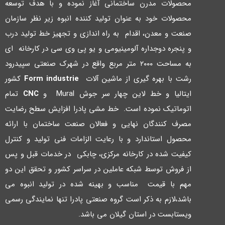
محصولات مدرن ساختمانی آغاز نموده و با هدف توسعه
محصولات خود به عنوان تولید کننده انبوه زیر نظر سازمان
صنعت و معدن، اقدام به راه اندازي و تجهیز خط تولید درب
و پنجره دوجداره آلومینیومی و یو پی وي سی در کارخانه اي
به مساحت ۲۰۰۰ متر مربع واقع در شهرك صنعتی سپیدرود
رشت با بهره گیري از ماشین آلات
Form industrie
کشور
ایتالیا و خط لاین چهار سر جوش Mural و
CNC
تمام
اتوماتیک نموده است. خط مشی پادرا افزایش سطح رضایت
مصرف کنندگان نهایی و فعالان صنعت ساختمان با ارائه
محصول استاندارد و با رعایت الزامات فنی تولید و کنترل
کیفیت شده در کارخانه مرکزي، چابکی در خدمات قبل و پس
از فروش توسط شبکه عاملین در سراسر کشور و تحقق این دو
مهم با قیمت مناسب و بهینه شده در تولید انبوه می
باشد،لازم به ذکر است گروه صنعتی پادرا تنها نمایندگی رسمی
ویستابست در استان گیلان می باشد.