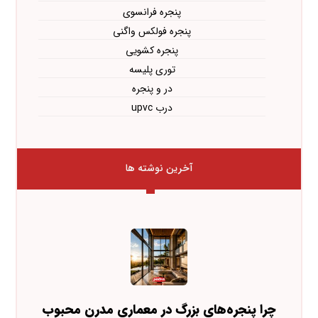
پنجره فرانسوی
پنجره فولکس واگنی
پنجره کشویی
توری پلیسه
در و پنجره
درب upvc
آخرین نوشته ها
چرا پنجره‌های بزرگ در معماری مدرن محبوب