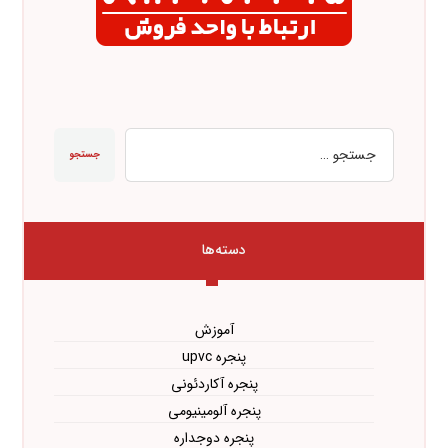
جستجو
دسته‌ها
آموزش
پنجره upvc
پنجره آکاردئونی
پنجره آلومینیومی
پنجره دوجداره