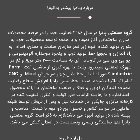
درباره پـادرا بیشتر بدانیم!
گروه صنعتی پادرا
در سال ۱۳۸۶ فعالیت خود را در عرصه محصولات
مدرن ساختمانی آغاز نموده و با هدف توسعه محصولات خود به
عنوان تولید کننده انبوه زیر نظر سازمان صنعت و معدن، اقدام به
راه اندازي و تجهیز خط تولید درب و پنجره دوجداره آلومینیومی و
یو پی وي سی در کارخانه اي به مساحت ۲۰۰۰ متر مربع واقع در
شهرك صنعتی سپیدرود رشت با بهره گیري از ماشین آلات
Form
industrie
کشور ایتالیا و خط لاین چهار سر جوش Mural و
CNC
تمام اتوماتیک نموده است. خط مشی پادرا افزایش سطح رضایت
مصرف کنندگان نهایی و فعالان صنعت ساختمان با ارائه محصول
استاندارد و با رعایت الزامات فنی تولید و کنترل کیفیت شده در
کارخانه مرکزي، چابکی در خدمات قبل و پس از فروش توسط شبکه
عاملین در سراسر کشور و تحقق این دو مهم با قیمت مناسب و
بهینه شده در تولید انبوه می باشد،لازم به ذکر است گروه صنعتی
پادرا تنها نمایندگی رسمی ویستابست در استان گیلان می باشد.
پل ارتباطی ما