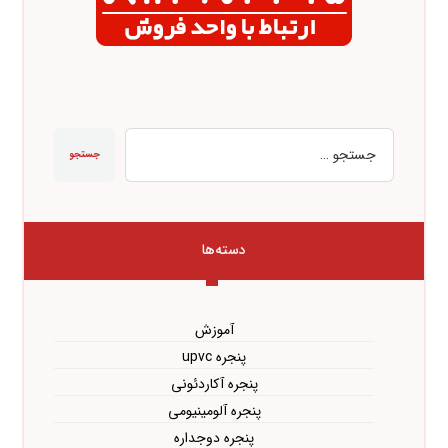
جستجو
دسته‌ها
آموزش
پنجره upvc
پنجره آکاردئونی
پنجره آلومینیومی
پنجره دوجداره