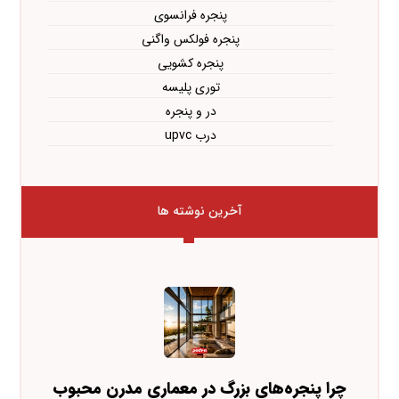
پنجره فرانسوی
پنجره فولکس واگنی
پنجره کشویی
توری پلیسه
در و پنجره
درب upvc
آخرین نوشته ها
چرا پنجره‌های بزرگ در معماری مدرن محبوب