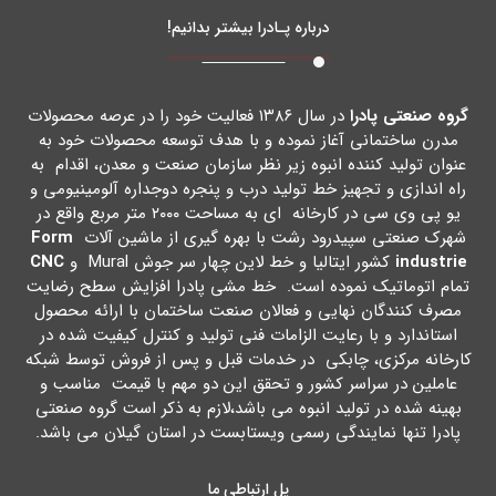
درباره پـادرا بیشتر بدانیم!
گروه صنعتی پادرا
در سال ۱۳۸۶ فعالیت خود را در عرصه محصولات
مدرن ساختمانی آغاز نموده و با هدف توسعه محصولات خود به
عنوان تولید کننده انبوه زیر نظر سازمان صنعت و معدن، اقدام به
راه اندازي و تجهیز خط تولید درب و پنجره دوجداره آلومینیومی و
یو پی وي سی در کارخانه اي به مساحت ۲۰۰۰ متر مربع واقع در
شهرك صنعتی سپیدرود رشت با بهره گیري از ماشین آلات
Form
industrie
کشور ایتالیا و خط لاین چهار سر جوش Mural و
CNC
تمام اتوماتیک نموده است. خط مشی پادرا افزایش سطح رضایت
مصرف کنندگان نهایی و فعالان صنعت ساختمان با ارائه محصول
استاندارد و با رعایت الزامات فنی تولید و کنترل کیفیت شده در
کارخانه مرکزي، چابکی در خدمات قبل و پس از فروش توسط شبکه
عاملین در سراسر کشور و تحقق این دو مهم با قیمت مناسب و
بهینه شده در تولید انبوه می باشد،لازم به ذکر است گروه صنعتی
پادرا تنها نمایندگی رسمی ویستابست در استان گیلان می باشد.
پل ارتباطی ما