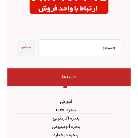
جستجو
دسته‌ها
آموزش
پنجره upvc
پنجره آکاردئونی
پنجره آلومینیومی
پنجره دوجداره