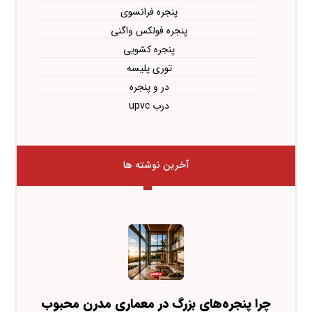
پنجره فرانسوی
پنجره فولکس واگنی
پنجره کشویی
توری پلیسه
در و پنجره
درب upvc
آخرین نوشته ها
چرا پنجره‌های بزرگ در معماری مدرن محبوب