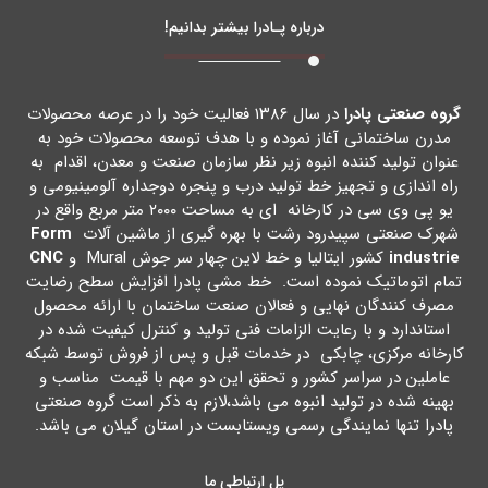
درباره پـادرا بیشتر بدانیم!
گروه صنعتی پادرا
در سال ۱۳۸۶ فعالیت خود را در عرصه محصولات
مدرن ساختمانی آغاز نموده و با هدف توسعه محصولات خود به
عنوان تولید کننده انبوه زیر نظر سازمان صنعت و معدن، اقدام به
راه اندازي و تجهیز خط تولید درب و پنجره دوجداره آلومینیومی و
یو پی وي سی در کارخانه اي به مساحت ۲۰۰۰ متر مربع واقع در
شهرك صنعتی سپیدرود رشت با بهره گیري از ماشین آلات
Form
industrie
کشور ایتالیا و خط لاین چهار سر جوش Mural و
CNC
تمام اتوماتیک نموده است. خط مشی پادرا افزایش سطح رضایت
مصرف کنندگان نهایی و فعالان صنعت ساختمان با ارائه محصول
استاندارد و با رعایت الزامات فنی تولید و کنترل کیفیت شده در
کارخانه مرکزي، چابکی در خدمات قبل و پس از فروش توسط شبکه
عاملین در سراسر کشور و تحقق این دو مهم با قیمت مناسب و
بهینه شده در تولید انبوه می باشد،لازم به ذکر است گروه صنعتی
پادرا تنها نمایندگی رسمی ویستابست در استان گیلان می باشد.
پل ارتباطی ما