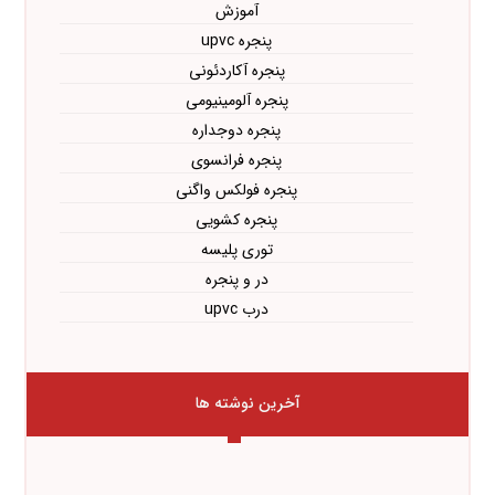
آموزش
پنجره upvc
پنجره آکاردئونی
پنجره آلومینیومی
پنجره دوجداره
پنجره فرانسوی
پنجره فولکس واگنی
پنجره کشویی
توری پلیسه
در و پنجره
درب upvc
آخرین نوشته ها