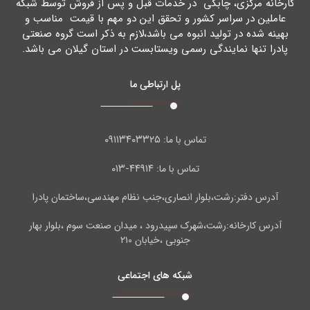
کارخانه مرکزي، چابکی در خدمات قبل و پس از فروش توسط شبکه
عاملین در سراسر کشور و تحقق این دو مهم با قیمت مناسب و
بهینه شده در تولید انبوه می باشد،لازم به ذکر است گروه صنعتی
پادرا تنها نمایندگی رسمی ویستابست در استان گیلان می باشد.
پل ارتباطی ما
۰۹۱۱۳۴۰۳۳۲۵
تماس با ما:
۴۴۹۱۴-۰۱۳
تماس با ما:
آدرس دفتر:رشت،بلوار انصاری،جنب نظام مهندسی،ساختمان پادرا
آدرس کارخانه:رشت،شهرک سپیدرود ، میدان صنعت سوم ،بلوار بهار
جنوبی ،خیابان ۲۱۰
شبکه های اجتماعی