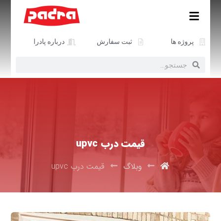
پروژه ها
ثبت سفارش
درباره پادرا
قیمت درب upvc
وبلاگ
قیمت درب upvc