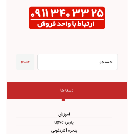
جستجو
دسته‌ها
آموزش
پنجره upvc
پنجره آکاردئونی