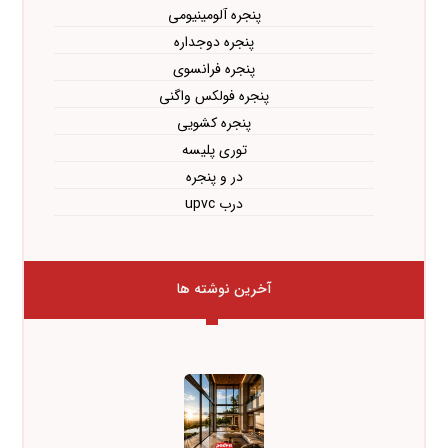
پنجره آلومینیومی
پنجره دوجداره
پنجره فرانسوی
پنجره فولکس واگنی
پنجره کشویی
توری پلیسه
در و پنجره
درب upvc
آخرین نوشته ها