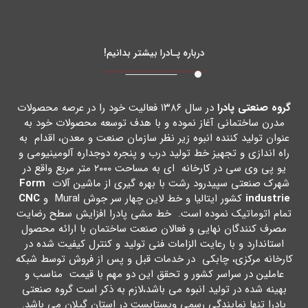
درباره پـادرا بیشتر بدانیم!
گروه صنعتی پادرا
در سال ۱۳۸۶ فعالیت خود را در عرصه محصولات
مدرن ساختمانی آغاز نموده و با هدف توسعه محصولات خود به
عنوان تولید کننده انبوه زیر نظر سازمان صنعت و معدن، اقدام به
راه اندازي و تجهیز خط تولید درب و پنجره دوجداره آلومینیومی و
یو پی وي سی در کارخانه اي به مساحت ۲۰۰۰ متر مربع واقع در
شهرك صنعتی سپیدرود رشت با بهره گیري از ماشین آلات
Form
industrie
کشور ایتالیا و خط لاین چهار سر جوش Mural و
CNC
تمام اتوماتیک نموده است. خط مشی پادرا افزایش سطح رضایت
مصرف کنندگان نهایی و فعالان صنعت ساختمان با ارائه محصول
استاندارد و با رعایت الزامات فنی تولید و کنترل کیفیت شده در
کارخانه مرکزي، چابکی در خدمات قبل و پس از فروش توسط شبکه
عاملین در سراسر کشور و تحقق این دو مهم با قیمت مناسب و
بهینه شده در تولید انبوه می باشد،لازم به ذکر است گروه صنعتی
پادرا تنها نمایندگی رسمی ویستابست در استان گیلان می باشد.