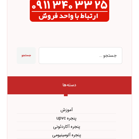
جستجو
دسته‌ها
آموزش
پنجره upvc
پنجره آکاردئونی
پنجره آلومینیومی