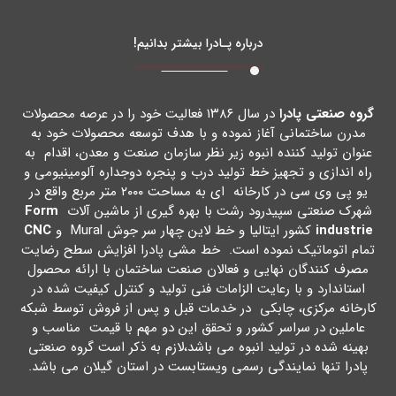
درباره پـادرا بیشتر بدانیم!
گروه صنعتی پادرا
در سال ۱۳۸۶ فعالیت خود را در عرصه محصولات
مدرن ساختمانی آغاز نموده و با هدف توسعه محصولات خود به
عنوان تولید کننده انبوه زیر نظر سازمان صنعت و معدن، اقدام به
راه اندازي و تجهیز خط تولید درب و پنجره دوجداره آلومینیومی و
یو پی وي سی در کارخانه اي به مساحت ۲۰۰۰ متر مربع واقع در
شهرك صنعتی سپیدرود رشت با بهره گیري از ماشین آلات
Form
industrie
کشور ایتالیا و خط لاین چهار سر جوش Mural و
CNC
تمام اتوماتیک نموده است. خط مشی پادرا افزایش سطح رضایت
مصرف کنندگان نهایی و فعالان صنعت ساختمان با ارائه محصول
استاندارد و با رعایت الزامات فنی تولید و کنترل کیفیت شده در
کارخانه مرکزي، چابکی در خدمات قبل و پس از فروش توسط شبکه
عاملین در سراسر کشور و تحقق این دو مهم با قیمت مناسب و
بهینه شده در تولید انبوه می باشد،لازم به ذکر است گروه صنعتی
پادرا تنها نمایندگی رسمی ویستابست در استان گیلان می باشد.