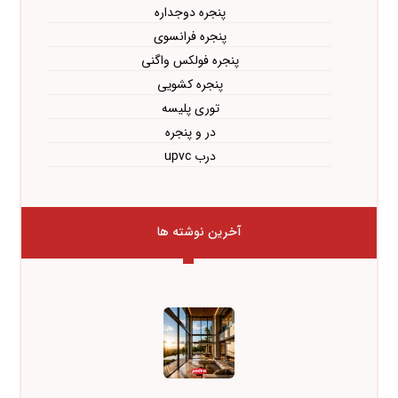
پنجره دوجداره
پنجره فرانسوی
پنجره فولکس واگنی
پنجره کشویی
توری پلیسه
در و پنجره
درب upvc
آخرین نوشته ها