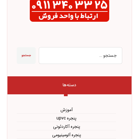
جستجو
دسته‌ها
آموزش
پنجره upvc
پنجره آکاردئونی
پنجره آلومینیومی