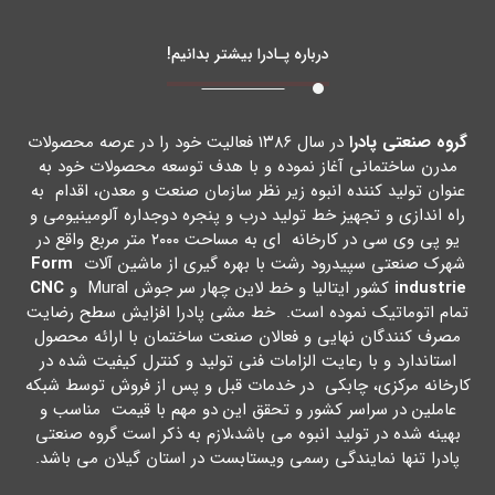
درباره پـادرا بیشتر بدانیم!
گروه صنعتی پادرا
در سال ۱۳۸۶ فعالیت خود را در عرصه محصولات
مدرن ساختمانی آغاز نموده و با هدف توسعه محصولات خود به
عنوان تولید کننده انبوه زیر نظر سازمان صنعت و معدن، اقدام به
راه اندازي و تجهیز خط تولید درب و پنجره دوجداره آلومینیومی و
یو پی وي سی در کارخانه اي به مساحت ۲۰۰۰ متر مربع واقع در
شهرك صنعتی سپیدرود رشت با بهره گیري از ماشین آلات
Form
industrie
کشور ایتالیا و خط لاین چهار سر جوش Mural و
CNC
تمام اتوماتیک نموده است. خط مشی پادرا افزایش سطح رضایت
مصرف کنندگان نهایی و فعالان صنعت ساختمان با ارائه محصول
استاندارد و با رعایت الزامات فنی تولید و کنترل کیفیت شده در
کارخانه مرکزي، چابکی در خدمات قبل و پس از فروش توسط شبکه
عاملین در سراسر کشور و تحقق این دو مهم با قیمت مناسب و
بهینه شده در تولید انبوه می باشد،لازم به ذکر است گروه صنعتی
پادرا تنها نمایندگی رسمی ویستابست در استان گیلان می باشد.