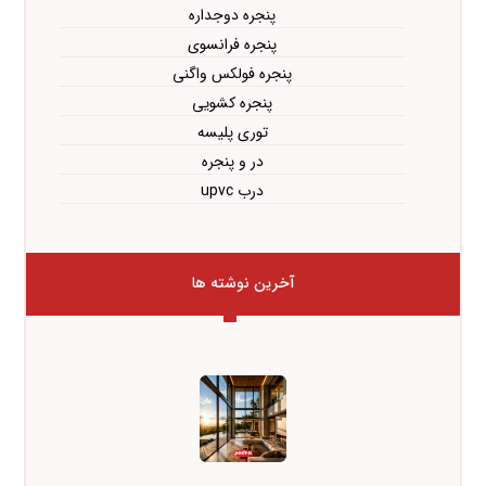
پنجره دوجداره
پنجره فرانسوی
پنجره فولکس واگنی
پنجره کشویی
توری پلیسه
در و پنجره
درب upvc
آخرین نوشته ها