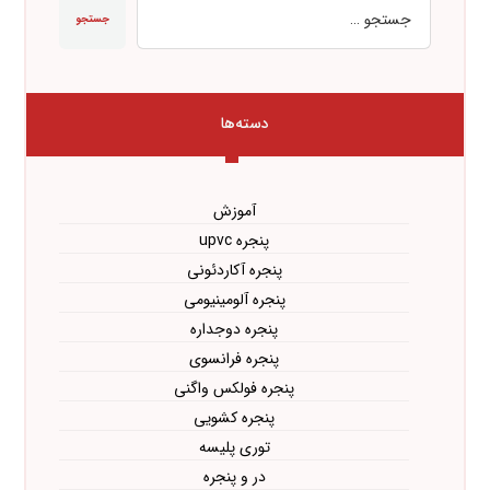
جستجو
دسته‌ها
آموزش
پنجره upvc
پنجره آکاردئونی
پنجره آلومینیومی
پنجره دوجداره
پنجره فرانسوی
پنجره فولکس واگنی
پنجره کشویی
توری پلیسه
در و پنجره