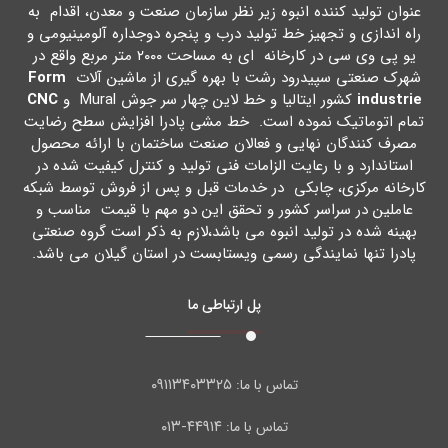
عنوان تولید کننده انبوه زیر نظر سازمان صنعت و معدن، اقدام به
راه اندازي و تجهیز خط تولید درب و پنجره دوجداره آلومینیومی و
یو پی وي سی در کارخانه اي به مساحت ۲۰۰۰ متر مربع واقع در
شهرك صنعتی سپیدرود رشت با بهره گیري از ماشین آلات
Form
industrie
کشور ایتالیا و خط لاین چهار سر جوش Mural و
CNC
تمام اتوماتیک نموده است. خط مشی پادرا افزایش سطح رضایت
مصرف کنندگان نهایی و فعالان صنعت ساختمان با ارائه محصول
استاندارد و با رعایت الزامات فنی تولید و کنترل کیفیت شده در
کارخانه مرکزي، چابکی در خدمات قبل و پس از فروش توسط شبکه
عاملین در سراسر کشور و تحقق این دو مهم با قیمت مناسب و
بهینه شده در تولید انبوه می باشد،لازم به ذکر است گروه صنعتی
پادرا تنها نمایندگی رسمی ویستابست در استان گیلان می باشد.
پل ارتباطی ما
۰۹۱۱۳۴۰۳۳۲۵
تماس با ما:
۴۴۹۱۴-۰۱۳
تماس با ما: