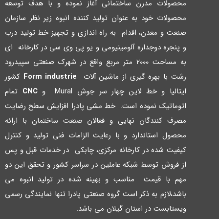
محصولات مدرن ساختمانی آغاز نموده و با هدف توسعه
محصولات خود به عنوان تولید کننده انبوه زیر نظر سازمان
صنعت و معدن، اقدام به راه اندازي و تجهیز خط تولید درب
و پنجره دوجداره آلومینیومی و یو پی وي سی در کارخانه اي
به مساحت ۲۰۰۰ متر مربع واقع در شهرك صنعتی سپیدرود
رشت با بهره گیري از ماشین آلات
Form industrie
کشور
ایتالیا و خط لاین چهار سر جوش Mural و
CNC
تمام
اتوماتیک نموده است. خط مشی پادرا افزایش سطح رضایت
مصرف کنندگان نهایی و فعالان صنعت ساختمان با ارائه
محصول استاندارد و با رعایت الزامات فنی تولید و کنترل
کیفیت شده در کارخانه مرکزي، چابکی در خدمات قبل و پس
از فروش توسط شبکه عاملین در سراسر کشور و تحقق این دو
مهم با قیمت مناسب و بهینه شده در تولید انبوه می
باشد،لازم به ذکر است گروه صنعتی پادرا تنها نمایندگی رسمی
ویستابست در استان گیلان می باشد.