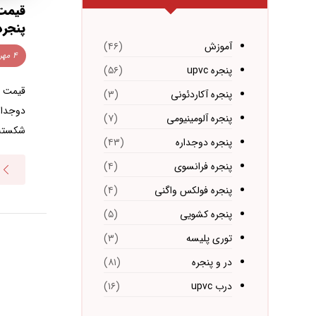
قیمت
پنجره دو
آموزش
(۴۶)
۴ مهر ۱۴۰۳
پنجره upvc
(۵۶)
قیمت و
پنجره آکاردئونی
(۳)
پنجره آلومینیومی
(۷)
شکسته‌
پنجره دوجداره
(۴۳)
پنجره فرانسوی
(۴)
پنجره فولکس واگنی
(۴)
پنجره کشویی
(۵)
توری پلیسه
(۳)
در و پنجره
(۸۱)
درب upvc
(۱۶)