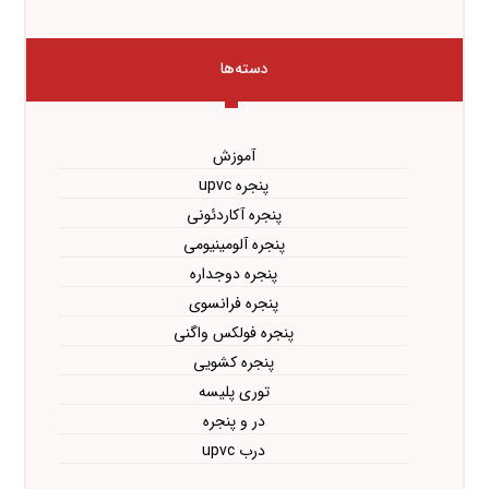
دسته‌ها
آموزش
پنجره upvc
پنجره آکاردئونی
پنجره آلومینیومی
پنجره دوجداره
پنجره فرانسوی
پنجره فولکس واگنی
پنجره کشویی
توری پلیسه
در و پنجره
درب upvc