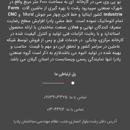
یو پی وي سی در کارخانه اي به مساحت ۲۰۰۰ متر مربع واقع در
شهرك صنعتی سپیدرود رشت با بهره گیري از ماشین آلات
Form
industrie
کشور ایتالیا و خط لاین چهار سر جوش Mural و
CNC
تمام اتوماتیک نموده است. خط مشی پادرا افزایش سطح رضایت
مصرف کنندگان نهایی و فعالان صنعت ساختمان با ارائه محصول
استاندارد و با رعایت الزامات فنی تولید و کنترل کیفیت شده در
کارخانه مرکزي، چابکی در خدمات قبل و پس از فروش توسط شبکه
عاملین در سراسر کشور و تحقق این دو مهم با قیمت مناسب و
بهینه شده در تولید انبوه می باشد،لازم به ذکر است گروه صنعتی
پادرا تنها نمایندگی رسمی ویستابست در استان گیلان می باشد.
پل ارتباطی ما
۰۹۱۱۳۴۰۳۳۲۵
تماس با ما:
۴۴۹۱۴-۰۱۳
تماس با ما:
آدرس دفتر:رشت،بلوار انصاری،جنب نظام مهندسی،ساختمان پادرا