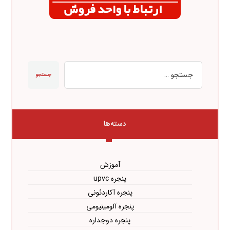
جستجو
دسته‌ها
آموزش
پنجره upvc
پنجره آکاردئونی
پنجره آلومینیومی
پنجره دوجداره