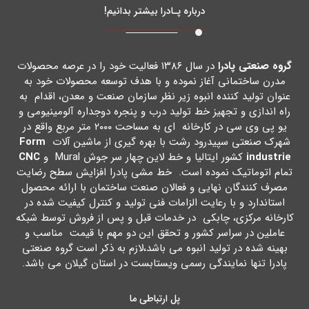
درباره پـادرا بیشتر بدانیم!
گروه صنعتی پادرا
در سال ۱۳۸۶ فعالیت خود را در عرصه محصولات
مدرن ساختمانی آغاز نموده و با هدف توسعه محصولات خود به
عنوان تولید کننده انبوه زیر نظر سازمان صنعت و معدن، اقدام به
راه اندازي و تجهیز خط تولید درب و پنجره دوجداره آلومینیومی و
یو پی وي سی در کارخانه اي به مساحت ۲۰۰۰ متر مربع واقع در
شهرك صنعتی سپیدرود رشت با بهره گیري از ماشین آلات
Form
industrie
کشور ایتالیا و خط لاین چهار سر جوش Mural و
CNC
تمام اتوماتیک نموده است. خط مشی پادرا افزایش سطح رضایت
مصرف کنندگان نهایی و فعالان صنعت ساختمان با ارائه محصول
استاندارد و با رعایت الزامات فنی تولید و کنترل کیفیت شده در
کارخانه مرکزي، چابکی در خدمات قبل و پس از فروش توسط شبکه
عاملین در سراسر کشور و تحقق این دو مهم با قیمت مناسب و
بهینه شده در تولید انبوه می باشد،لازم به ذکر است گروه صنعتی
پادرا تنها نمایندگی رسمی ویستابست در استان گیلان می باشد.
پل ارتباطی ما