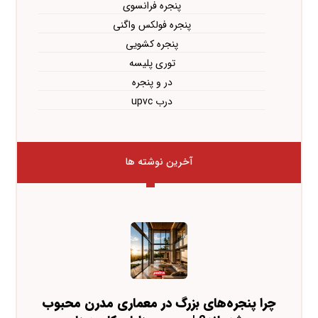
پنجره فرانسوی
پنجره فولکس واگنی
پنجره کشویی
توری پلیسه
در و پنجره
درب upvc
آخرین نوشته ها
چرا پنجره‌های بزرگ در معماری مدرن محبوب