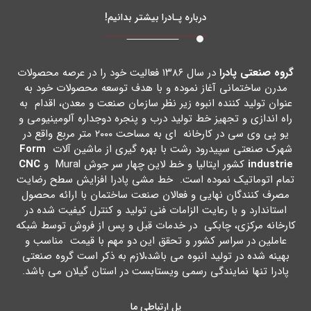
درباره پـادرا بیشتر بدانیم!
گروه صنعتی پادرا
در سال ۱۳۸۶ فعالیت خود را در عرصه محصولات
مدرن ساختمانی آغاز نموده و با هدف توسعه محصولات خود به
عنوان تولید کننده انبوه زیر نظر سازمان صنعت و معدن، اقدام به
راه اندازي و تجهیز خط تولید درب و پنجره دوجداره آلومینیومی و
یو پی وي سی در کارخانه اي به مساحت ۲۰۰۰ متر مربع واقع در
شهرك صنعتی سپیدرود رشت با بهره گیري از ماشین آلات
Form
industrie
کشور ایتالیا و خط لاین چهار سر جوش Mural و
CNC
تمام اتوماتیک نموده است. خط مشی پادرا افزایش سطح رضایت
مصرف کنندگان نهایی و فعالان صنعت ساختمان با ارائه محصول
استاندارد و با رعایت الزامات فنی تولید و کنترل کیفیت شده در
کارخانه مرکزي، چابکی در خدمات قبل و پس از فروش توسط شبکه
عاملین در سراسر کشور و تحقق این دو مهم با قیمت مناسب و
بهینه شده در تولید انبوه می باشد،لازم به ذکر است گروه صنعتی
پادرا تنها نمایندگی رسمی ویستابست در استان گیلان می باشد.
پل ارتباطی ما