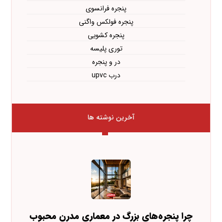
پنجره فرانسوی
پنجره فولکس واگنی
پنجره کشویی
توری پلیسه
در و پنجره
درب upvc
آخرین نوشته ها
چرا پنجره‌های بزرگ در معماری مدرن محبوب