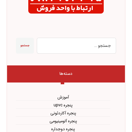
جستجو
دسته‌ها
آموزش
پنجره upvc
پنجره آکاردئونی
پنجره آلومینیومی
پنجره دوجداره