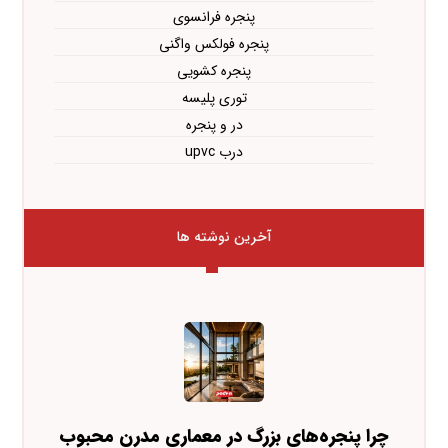
پنجره فرانسوی
پنجره فولکس واگنی
پنجره کشویی
توری پلیسه
در و پنجره
درب upvc
آخرین نوشته ها
چرا پنجره‌های بزرگ در معماری مدرن محبوب