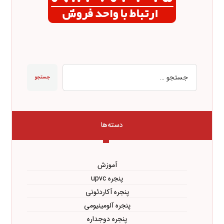
جستجو
دسته‌ها
آموزش
پنجره upvc
پنجره آکاردئونی
پنجره آلومینیومی
پنجره دوجداره