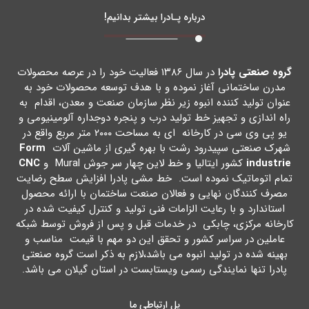
درباره پـادرا بیشتر بدانیم!
گروه صنعتی پادرا
در سال ۱۳۸۶ فعالیت خود را در عرصه محصولات
مدرن ساختمانی آغاز نموده و با هدف توسعه محصولات خود به
عنوان تولید کننده انبوه زیر نظر سازمان صنعت و معدن، اقدام به
راه اندازي و تجهیز خط تولید درب و پنجره دوجداره آلومینیومی و
یو پی وي سی در کارخانه اي به مساحت ۲۰۰۰ متر مربع واقع در
شهرك صنعتی سپیدرود رشت با بهره گیري از ماشین آلات
Form
industrie
کشور ایتالیا و خط لاین چهار سر جوش Mural و
CNC
تمام اتوماتیک نموده است. خط مشی پادرا افزایش سطح رضایت
مصرف کنندگان نهایی و فعالان صنعت ساختمان با ارائه محصول
استاندارد و با رعایت الزامات فنی تولید و کنترل کیفیت شده در
کارخانه مرکزي، چابکی در خدمات قبل و پس از فروش توسط شبکه
عاملین در سراسر کشور و تحقق این دو مهم با قیمت مناسب و
بهینه شده در تولید انبوه می باشد،لازم به ذکر است گروه صنعتی
پادرا تنها نمایندگی رسمی ویستابست در استان گیلان می باشد.
پل ارتباطی ما