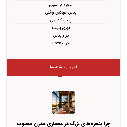
پنجره فرانسوی
پنجره فولکس واگنی
پنجره کشویی
توری پلیسه
در و پنجره
درب upvc
آخرین نوشته ها
چرا پنجره‌های بزرگ در معماری مدرن محبوب