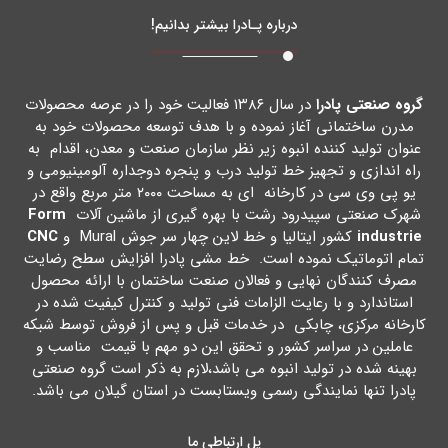
درباره پـادرا بیشتر بدانیم!
گروه صنعتی پادرا
در سال ۱۳۸۶ فعالیت خود را در عرصه محصولات
مدرن ساختمانی آغاز نموده و با هدف توسعه محصولات خود به
عنوان تولید کننده انبوه زیر نظر سازمان صنعت و معدن، اقدام به
راه اندازي و تجهیز خط تولید درب و پنجره دوجداره آلومینیومی و
یو پی وي سی در کارخانه اي به مساحت ۲۰۰۰ متر مربع واقع در
شهرك صنعتی سپیدرود رشت با بهره گیري از ماشین آلات
Form
industrie
کشور ایتالیا و خط لاین چهار سر جوش Mural و
CNC
تمام اتوماتیک نموده است. خط مشی پادرا افزایش سطح رضایت
مصرف کنندگان نهایی و فعالان صنعت ساختمان با ارائه محصول
استاندارد و با رعایت الزامات فنی تولید و کنترل کیفیت شده در
کارخانه مرکزي، چابکی در خدمات قبل و پس از فروش توسط شبکه
عاملین در سراسر کشور و تحقق این دو مهم با قیمت مناسب و
بهینه شده در تولید انبوه می باشد،لازم به ذکر است گروه صنعتی
پادرا تنها نمایندگی رسمی ویستابست در استان گیلان می باشد.
پل ارتباطی ما