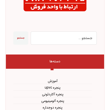
جستجو
دسته‌ها
آموزش
پنجره upvc
پنجره آکاردئونی
پنجره آلومینیومی
پنجره دوجداره