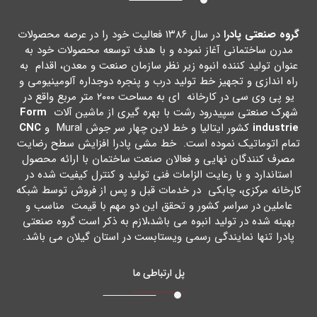
گروه صنعتی پادرا
در سال ۱۳۸۶ فعالیت خود را در عرصه محصولات
مدرن ساختمانی آغاز نموده و با هدف توسعه محصولات خود به
عنوان تولید کننده انبوه زیر نظر سازمان صنعت و معدن، اقدام به
راه اندازي و تجهیز خط تولید درب و پنجره دوجداره آلومینیومی و
یو پی وي سی در کارخانه اي به مساحت ۲۰۰۰ متر مربع واقع در
شهرك صنعتی سپیدرود رشت با بهره گیري از ماشین آلات
Form
industrie
کشور ایتالیا و خط لاین چهار سر جوش Mural و
CNC
تمام اتوماتیک نموده است. خط مشی پادرا افزایش سطح رضایت
مصرف کنندگان نهایی و فعالان صنعت ساختمان با ارائه محصول
استاندارد و با رعایت الزامات فنی تولید و کنترل کیفیت شده در
کارخانه مرکزي، چابکی در خدمات قبل و پس از فروش توسط شبکه
عاملین در سراسر کشور و تحقق این دو مهم با قیمت مناسب و
بهینه شده در تولید انبوه می باشد،لازم به ذکر است گروه صنعتی
پادرا تنها نمایندگی رسمی ویستابست در استان گیلان می باشد.
پل ارتباطی ما