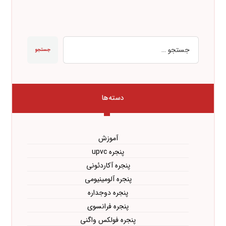
جستجو
دسته‌ها
آموزش
پنجره upvc
پنجره آکاردئونی
پنجره آلومینیومی
پنجره دوجداره
پنجره فرانسوی
پنجره فولکس واگنی