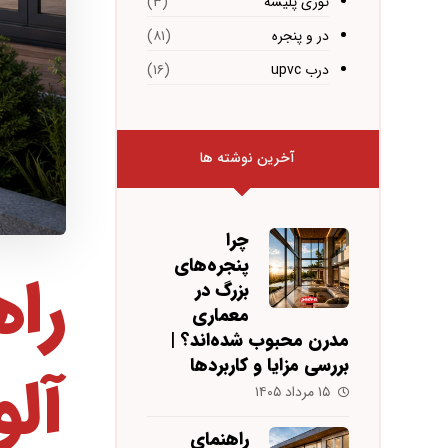
توری پلیسه
(۳)
در و پنجره
(۸۱)
درب upvc
(۱۶)
آخرین نوشته ها
چرا
پنجره‌های
راه
بزرگ در
معماری
مدرن محبوب شده‌اند؟ |
بررسی مزایا و کاربردها
آلو
۱۵ مرداد ۱۴۰۵
راهنمای