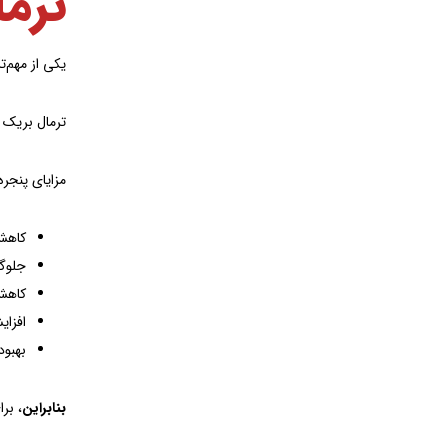
ترما
یکی از مهم‌ت
ترمال بریک ب
مزایای پنجره
کاهش 
جلوگی
کاهش
افزا
بهبود
بنابراین
، بر