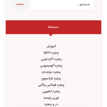
جستجو
دسته‌ها
آموزش
پنجره upvc
پنجره آکاردئونی
پنجره آلومینیومی
پنجره دوجداره
پنجره فرانسوی
پنجره فولکس واگنی
پنجره کشویی
توری پلیسه
در و پنجره