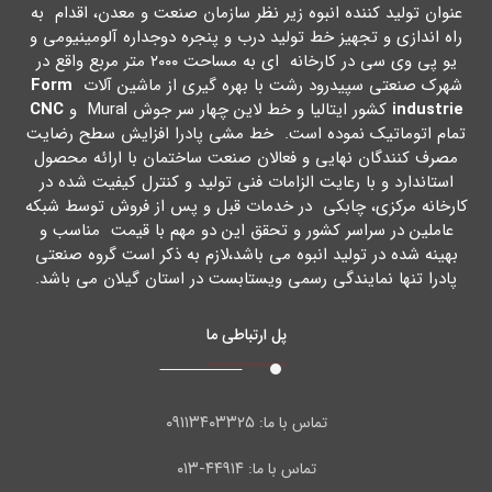
عنوان تولید کننده انبوه زیر نظر سازمان صنعت و معدن، اقدام به
راه اندازي و تجهیز خط تولید درب و پنجره دوجداره آلومینیومی و
یو پی وي سی در کارخانه اي به مساحت ۲۰۰۰ متر مربع واقع در
شهرك صنعتی سپیدرود رشت با بهره گیري از ماشین آلات
Form
industrie
کشور ایتالیا و خط لاین چهار سر جوش Mural و
CNC
تمام اتوماتیک نموده است. خط مشی پادرا افزایش سطح رضایت
مصرف کنندگان نهایی و فعالان صنعت ساختمان با ارائه محصول
استاندارد و با رعایت الزامات فنی تولید و کنترل کیفیت شده در
کارخانه مرکزي، چابکی در خدمات قبل و پس از فروش توسط شبکه
عاملین در سراسر کشور و تحقق این دو مهم با قیمت مناسب و
بهینه شده در تولید انبوه می باشد،لازم به ذکر است گروه صنعتی
پادرا تنها نمایندگی رسمی ویستابست در استان گیلان می باشد.
پل ارتباطی ما
۰۹۱۱۳۴۰۳۳۲۵
تماس با ما:
۴۴۹۱۴-۰۱۳
تماس با ما: