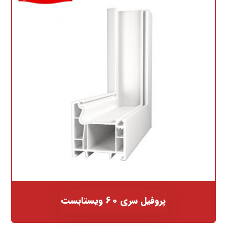
پروفیل سری ۶۰ ویستابست