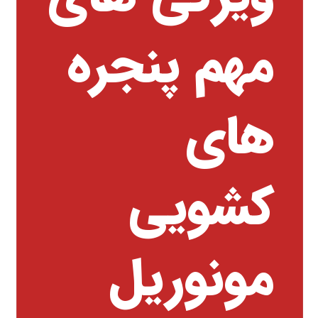
مهم پنجره
های
کشویی
مونوریل