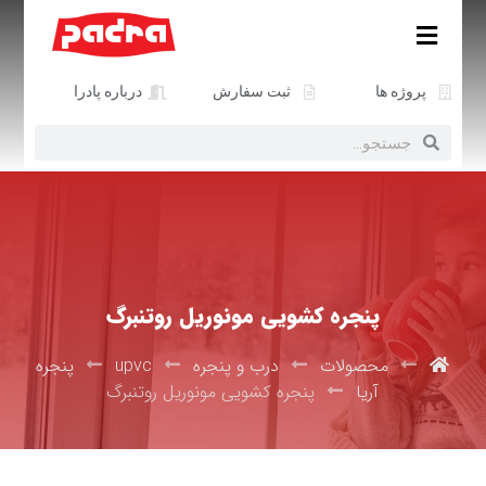
پروژه ها
ثبت سفارش
درباره پادرا
پنجره کشویی مونوریل روتنبرگ
محصولات
درب و پنجره
upvc
پنجره
آریا
پنجره کشویی مونوریل روتنبرگ