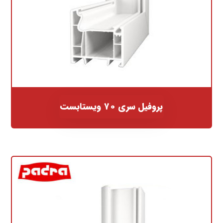
پروفیل سری ۷۰ ویستابست