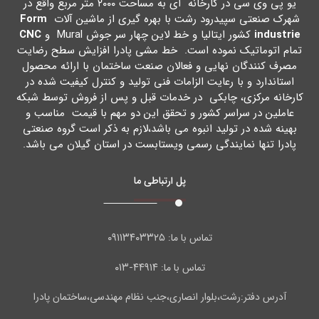
یو پی وي سی در کارخانه اي به مساحت ۲۰۰۰ متر مربع واقع در
شهرك صنعتی سپیدرود رشت با بهره گیري از ماشین آلات
Form
industrie
کشور ایتالیا و خط لاین چهار سر جوش Mural و
CNC
تمام اتوماتیک نموده است. خط مشی پادرا افزایش سطح رضایت
مصرف کنندگان نهایی و فعالان صنعت ساختمان با ارائه محصول
استاندارد و با رعایت الزامات فنی تولید و کنترل کیفیت شده در
کارخانه مرکزي، چابکی در خدمات قبل و پس از فروش توسط شبکه
عاملین در سراسر کشور و تحقق این دو مهم با قیمت مناسب و
بهینه شده در تولید انبوه می باشد،لازم به ذکر است گروه صنعتی
پادرا تنها نمایندگی رسمی ویستابست در استان گیلان می باشد.
پل ارتباطی ما
۰۹۱۱۳۴۰۳۳۲۵
تماس با ما:
۴۴۹۱۴-۰۱۳
تماس با ما:
آدرس دفتر:رشت،بلوار انصاری،جنب نظام مهندسی،ساختمان پادرا