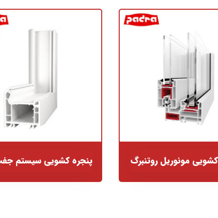
کشویی مونوریل روتنبرگ
پنجره کشویی سیستم جفت