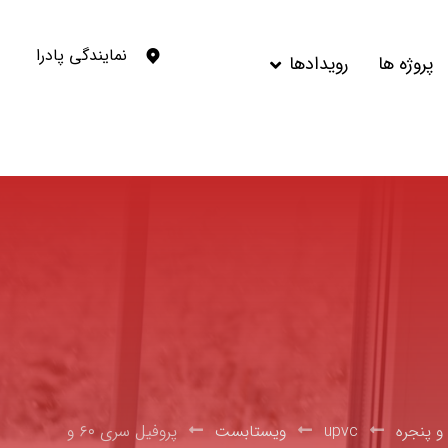
نمایندگی پادرا
پروژه ها
رویدادها
و پنجره
upvc
ویستابست
پروفیل سری ۶۰ و