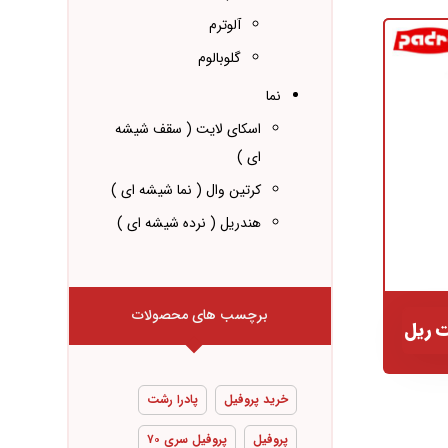
آلوترم
گلوبالوم
نما
اسکای لایت ( سقف شیشه
ای )
کرتین وال ( نما شیشه ای )
هندریل ( نرده شیشه ای )
برچسب های محصولات
 ریل
خرید پروفیل
پادرا رشت
پروفیل
پروفیل سری ۷۰