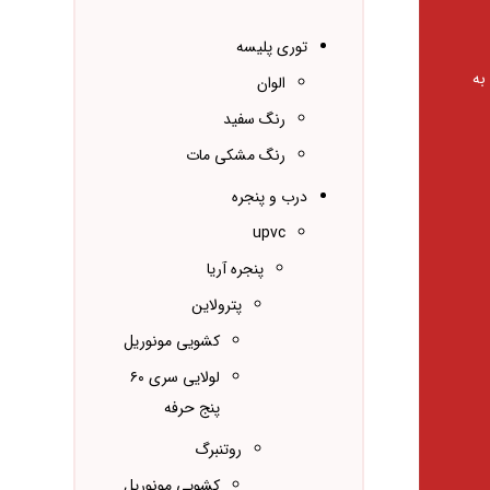
توری پلیسه
به
الوان
رنگ سفید
رنگ مشکی مات
درب و پنجره
upvc
پنجره آریا
پترولاین
کشویی مونوریل
لولایی سری ۶۰
پنج حرفه
روتنبرگ
کشویی مونوریل