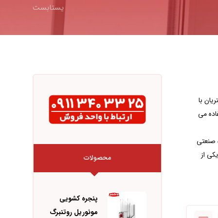
یستابست
مشتریان با
اده می
ره با پروفیل سری ۶۰ از گروه صنعتی
کی از
محصولات
پنجره کشویی
مونوریل روتنبرگ